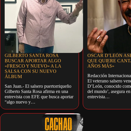
GILBERTO SANTA ROSA
OSCAR D’LEÓN A
BUSCAR APORTAR ALGO
QUE QUIERE CANT
«FRESCO Y NUEVO» A LA
AÑOS MÁS»
SALSA CON SU NUEVO
Redacción Internaciona
ÁLBUM
El veterano salsero ve
San Juan.- El salsero puertorriqueño
D’León, conocido como
Gilberto Santa Rosa afirma en una
del mundo’, asegura en
entrevista con EFE que busca aportar
entrevista…
“algo nuevo y…