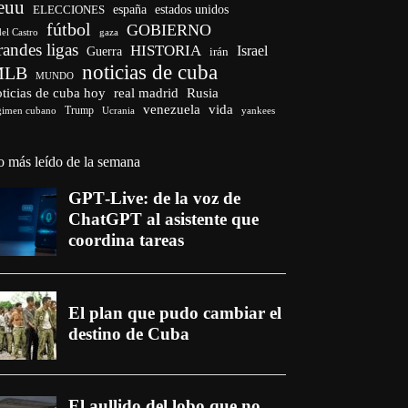
euu
españa
ELECCIONES
estados unidos
fútbol
GOBIERNO
del Castro
gaza
randes ligas
HISTORIA
Israel
Guerra
irán
noticias de cuba
MLB
MUNDO
ticias de cuba hoy
real madrid
Rusia
venezuela
vida
Trump
gimen cubano
Ucrania
yankees
o más leído de la semana