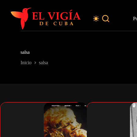
Saltar
al
contenido
P
salsa
Inicio
salsa