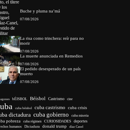
Buche y pluma na’má
07/08/2026
La risa como trinchera: reír para no
morir
07/08/2026
La muerte anunciada en Remedios
07/08/2026
El pedido desesperado de un país
muerto
07/08/2026
Béisbol
bÉISBOL
Castrismo
cine
agones
cuba
cuba castrismo
cuba crisis
cuba béisbol
cuba gobierno
uba dictadura
cuba miseria
uba pobreza
CURIOSIDADES
deportes
cuba régimen
donald trump
Dictadura
rechos humanos
díaz Canel