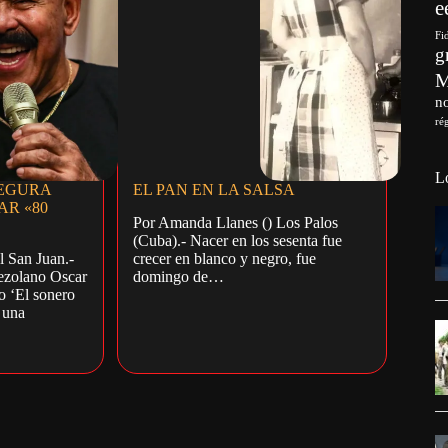
e
Fi
g
no
ré
L
SEGURA
EL PAN EN LA SALSA
AR «80
Por Amanda Llanes () Los Palos
(Cuba).- Nacer en los sesenta fue
l San Juan.-
crecer en blanco y negro, fue
nezolano Oscar
domingo de…
 ‘El sonero
 una