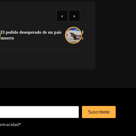
‹
›
El pedido desesperado de un país
El medallero que el castrismo
muerto
quiere esconder
Suscríbete
 privacidad
*