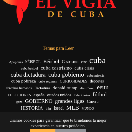
Temas para Leer
cuba
Béisbol
bÉISBOL
Castrismo
cine
Apagones
cuba castrismo
cuba crisis
cuba béisbol
cuba gobierno
cuba dictadura
cuba miseria
cuba pobreza
deportes
cuba régimen
CURIOSIDADES
eeuu
donald trump
Dictadura
derechos humanos
díaz Canel
fútbol
ELECCIONES
españa
estados unidos
Fidel Castro
grandes ligas
GOBIERNO
Guerra
gaza
MLB
HISTORIA
Israel
irán
MUNDO
noticias de cuba
noticias de cuba hoy
real madrid
Usamos cookies para garantizar que te brindamos la mejor
venezuela
Rusia
vida
Trump
régimen cubano
Ucrania
yankees
experiencia en nuestro periódico.
Copyright © 2026 - El Vigía de Cuba