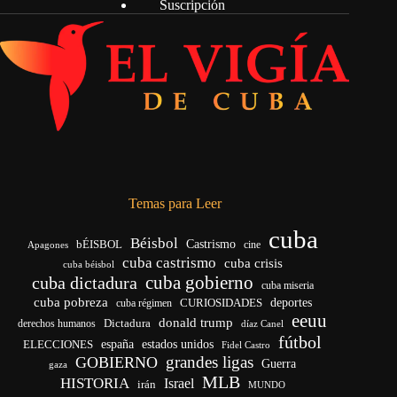
Suscripción
Temas para Leer
cuba
Béisbol
bÉISBOL
Castrismo
cine
Apagones
cuba castrismo
cuba crisis
cuba béisbol
cuba gobierno
cuba dictadura
cuba miseria
cuba pobreza
CURIOSIDADES
deportes
cuba régimen
eeuu
donald trump
Dictadura
derechos humanos
díaz Canel
fútbol
españa
ELECCIONES
estados unidos
Fidel Castro
grandes ligas
GOBIERNO
Guerra
gaza
MLB
HISTORIA
Israel
irán
MUNDO