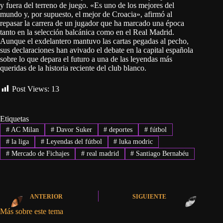
y fuera del terreno de juego. «Es uno de los mejores del
mundo y, por supuesto, el mejor de Croacia», afirmó al
repasar la carrera de un jugador que ha marcado una época
tanto en la selección balcánica como en el Real Madrid.
Aunque el exdelantero mantuvo las cartas pegadas al pecho,
sus declaraciones han avivado el debate en la capital española
sobre lo que depara el futuro a una de las leyendas más
queridas de la historia reciente del club blanco.
Post Views:
13
Etiquetas
#
AC Milan
#
Davor Suker
#
deportes
#
fútbol
#
la liga
#
Leyendas del fútbol
#
luka modric
#
Mercado de Fichajes
#
real madrid
#
Santiago Bernabéu
ANTERIOR
SIGUIENTE
Más sobre este tema