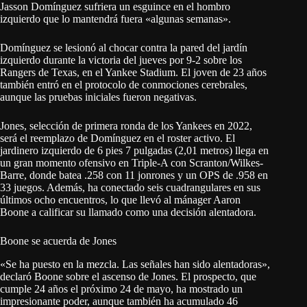
Jasson Domínguez sufriera un esguince en el hombro
izquierdo que lo mantendrá fuera «algunas semanas».
Domínguez se lesionó al chocar contra la pared del jardín
izquierdo durante la victoria del jueves por 9-2 sobre los
Rangers de Texas, en el Yankee Stadium. El joven de 23 años
también entró en el protocolo de conmociones cerebrales,
aunque las pruebas iniciales fueron negativas.
Jones, selección de primera ronda de los Yankees en 2022,
será el reemplazo de Domínguez en el roster activo. El
jardinero izquierdo de 6 pies 7 pulgadas (2,01 metros) llega en
un gran momento ofensivo en Triple-A con Scranton/Wilkes-
Barre, donde batea .258 con 11 jonrones y un OPS de .958 en
33 juegos. Además, ha conectado seis cuadrangulares en sus
últimos ocho encuentros, lo que llevó al mánager Aaron
Boone a calificar su llamado como una decisión alentadora.
Boone se acuerda de Jones
«Se ha puesto en la mezcla. Las señales han sido alentadoras»,
declaró Boone sobre el ascenso de Jones. El prospecto, que
cumple 24 años el próximo 24 de mayo, ha mostrado un
impresionante poder, aunque también ha acumulado 46