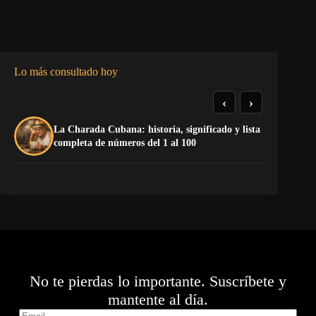
Lo más consultado hoy
‹
›
La Charada Cubana: historia, significado y lista
El
completa de números del 1 al 100
de
No te pierdas lo importante. Suscríbete y
mantente al día.