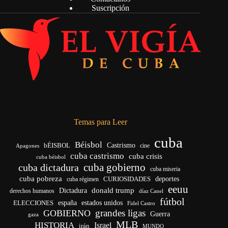
Suscripción
Temas para Leer
cuba
Béisbol
bÉISBOL
Castrismo
cine
Apagones
cuba castrismo
cuba crisis
cuba béisbol
cuba gobierno
cuba dictadura
cuba miseria
cuba pobreza
CURIOSIDADES
deportes
cuba régimen
eeuu
donald trump
Dictadura
derechos humanos
díaz Canel
fútbol
españa
ELECCIONES
estados unidos
Fidel Castro
grandes ligas
GOBIERNO
Guerra
gaza
MLB
HISTORIA
Israel
irán
MUNDO