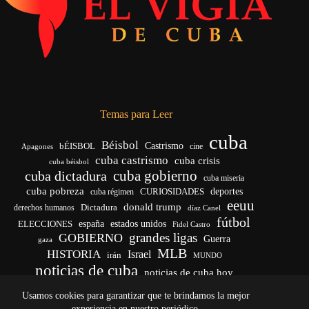
Temas para Leer
cuba
Béisbol
bÉISBOL
Castrismo
cine
Apagones
cuba castrismo
cuba crisis
cuba béisbol
cuba gobierno
cuba dictadura
cuba miseria
cuba pobreza
CURIOSIDADES
deportes
cuba régimen
eeuu
donald trump
Dictadura
derechos humanos
díaz Canel
fútbol
españa
ELECCIONES
estados unidos
Fidel Castro
grandes ligas
GOBIERNO
Guerra
gaza
MLB
HISTORIA
Israel
irán
MUNDO
noticias de cuba
noticias de cuba hoy
venezuela
real madrid
Rusia
Trump
régimen cubano
Ucrania
Usamos cookies para garantizar que te brindamos la mejor
vida
yankees
experiencia en nuestro periódico.