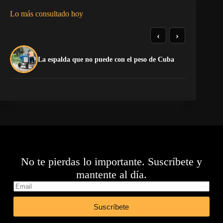
Lo más consultado hoy
‹
›
El
La espalda que no puede con el peso de Cuba
pr
No te pierdas lo importante. Suscríbete y
mantente al día.
Suscríbete