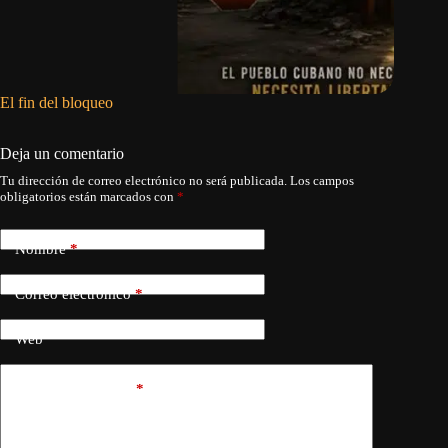
El fin del bloqueo
El aumen
Deja un comentario
Tu dirección de correo electrónico no será publicada.
Los campos
obligatorios están marcados con
*
Nombre
*
Correo electrónico
*
Web
Añadir comentario
*