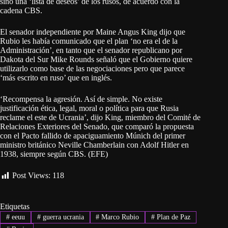
sino una ‘lista de deseos’ de los rusos, de acuerdo con la
cadena CBS.
El senador independiente por Maine Angus King dijo que
Rubio les había comunicado que el plan ‘no era el de la
Administración’, en tanto que el senador republicano por
Dakota del Sur Mike Rounds señaló que el Gobierno quiere
utilizarlo como base de las negociaciones pero que parece
‘más escrito en ruso’ que en inglés.
‘Recompensa la agresión. Así de simple. No existe
justificación ética, legal, moral o política para que Rusia
reclame el este de Ucrania’, dijo King, miembro del Comité de
Relaciones Exteriores del Senado, que comparó la propuesta
con el Pacto fallido de apaciguamiento Múnich del primer
ministro británico Neville Chamberlain con Adolf Hitler en
1938, siempre según CBS. (EFE)
Post Views:
118
Etiquetas
#
eeuu
#
guerra ucrania
#
Marco Rubio
#
Plan de Paz