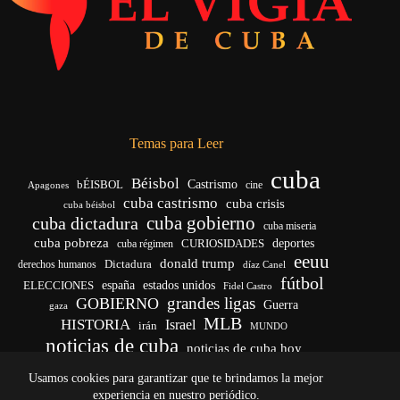
Temas para Leer
cuba
Béisbol
bÉISBOL
Castrismo
cine
Apagones
cuba castrismo
cuba crisis
cuba béisbol
cuba gobierno
cuba dictadura
cuba miseria
cuba pobreza
CURIOSIDADES
deportes
cuba régimen
eeuu
donald trump
Dictadura
derechos humanos
díaz Canel
fútbol
españa
ELECCIONES
estados unidos
Fidel Castro
grandes ligas
GOBIERNO
Guerra
gaza
MLB
HISTORIA
Israel
irán
MUNDO
noticias de cuba
noticias de cuba hoy
venezuela
real madrid
Rusia
Trump
régimen cubano
Ucrania
Usamos cookies para garantizar que te brindamos la mejor
vida
yankees
experiencia en nuestro periódico.