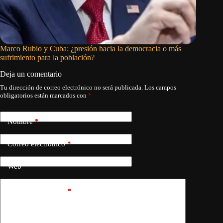
Marco Rubio y Cuba: ¿presión hacia la democracia o más
Marco Ru
sufrimiento para la población?
Cuba: «N
Deja un comentario
Tu dirección de correo electrónico no será publicada.
Los campos
obligatorios están marcados con
*
Nombre
*
Correo electrónico
*
Web
Añadir comentario
*