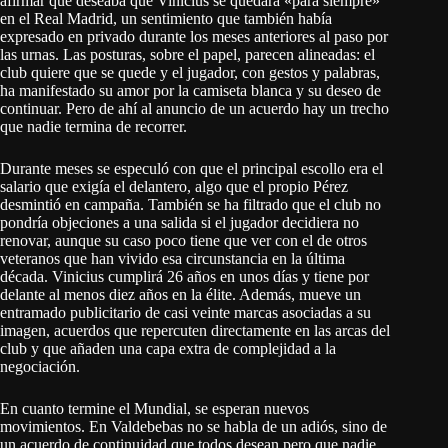
afirmar que deseaba que Vinicius se quedara «para siempre»
en el Real Madrid, un sentimiento que también había
expresado en privado durante los meses anteriores al paso por
las urnas. Las posturas, sobre el papel, parecen alineadas: el
club quiere que se quede y el jugador, con gestos y palabras,
ha manifestado su amor por la camiseta blanca y su deseo de
continuar. Pero de ahí al anuncio de un acuerdo hay un trecho
que nadie termina de recorrer.
Durante meses se especuló con que el principal escollo era el
salario que exigía el delantero, algo que el propio Pérez
desmintió en campaña. También se ha filtrado que el club no
pondría objeciones a una salida si el jugador decidiera no
renovar, aunque su caso poco tiene que ver con el de otros
veteranos que han vivido esa circunstancia en la última
década. Vinicius cumplirá 26 años en unos días y tiene por
delante al menos diez años en la élite. Además, mueve un
entramado publicitario de casi veinte marcas asociadas a su
imagen, acuerdos que repercuten directamente en las arcas del
club y que añaden una capa extra de complejidad a la
negociación.
En cuanto termine el Mundial, se esperan nuevos
movimientos. En Valdebebas no se habla de un adiós, sino de
un acuerdo de continuidad que todos desean pero que nadie