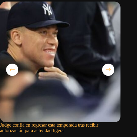
Judge confía en regresar esta temporada tras recibir
El Madri
autorización para actividad ligera
se march