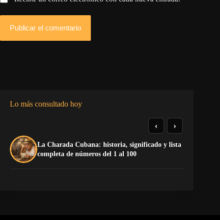
Publicar el comentario
Lo más consultado hoy
‹
›
La Charada Cubana: historia, significado y lista
Do
completa de números del 1 al 100
Es