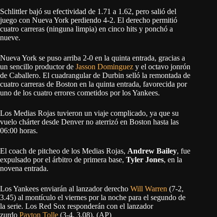
Schlittler bajó su efectividad de 1.71 a 1.62, pero salió del
juego con Nueva York perdiendo 4-2. El derecho permitió
cuatro carreras (ninguna limpia) en cinco hits y ponchó a
nueve.
Nueva York se puso arriba 2-0 en la quinta entrada, gracias a
un sencillo productor de
Jasson Dominguez
y el octavo jonrón
de Caballero. El cuadrangular de Durbin selló la remontada de
cuatro carreras de Boston en la quinta entrada, favorecida por
uno de los cuatro errores cometidos por los Yankees.
Los Medias Rojas tuvieron un viaje complicado, ya que su
vuelo chárter desde Denver no aterrizó en Boston hasta las
06:00 horas.
El coach de pitcheo de los Medias Rojas,
Andrew Bailey
, fue
expulsado por el árbitro de primera base,
Tyler Jones
, en la
novena entrada.
Los Yankees enviarán al lanzador derecho
Will Warren
(7-2,
3.45) al montículo el viernes por la noche para el segundo de
la serie. Los Red Sox responderán con el lanzador
zurdo
Payton Tolle
(3-4, 3.08). (AP)