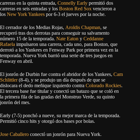
carreras en la quinta entrada,
Connelly Early
permitió dos
carreras en seis entradas y los
Boston Red Sox
vencieron a
los
New York Yankees
por 6-3 el jueves por la noche.
El cerrador de los Medias Rojas,
Aroldis Chapman
, se
recuperó tras dos derrotas para conseguir su salvamento
número 15 de la temporada.
Nate Eaton
y
Ceddanne
Rafaela
impulsaron una carrera, cada uno, para Boston, que
derrotó a los Yankees en Fenway Park por primera vez en la
temporada. Nueva York barrió una serie de tres juegos en
Fenway en abril.
El jonrón de Durbin fue contra el abridor de los Yankees,
Cam
Schlittler
(8-4), y se produjo un día después de que se
dislocara el dedo meñique izquierdo contra
Colorado Rockies
.
El tercera base fue titular y conectó un batazo que se coló en
la primera fila de las gradas del Monstruo Verde, su quinto
jonrón del mes.
Early (7-5) ponchó a nueve, su mejor marca de la temporada.
Permitió cinco hits y otorgó dos bases por bolas.
Jose Caballero
conectó un jonrón para Nueva York.