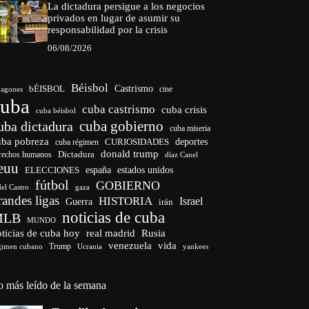
La dictadura persigue a los negocios
privados en lugar de asumir su
responsabilidad por la crisis
06/08/2026
Béisbol
bÉISBOL
Castrismo
cine
agones
cuba
cuba castrismo
cuba crisis
cuba béisbol
cuba gobierno
uba dictadura
cuba miseria
uba pobreza
CURIOSIDADES
deportes
cuba régimen
donald trump
Dictadura
rechos humanos
díaz Canel
euu
españa
ELECCIONES
estados unidos
fútbol
GOBIERNO
del Castro
gaza
randes ligas
HISTORIA
Israel
Guerra
irán
noticias de cuba
MLB
MUNDO
ticias de cuba hoy
real madrid
Rusia
venezuela
vida
Trump
gimen cubano
Ucrania
yankees
o más leído de la semana