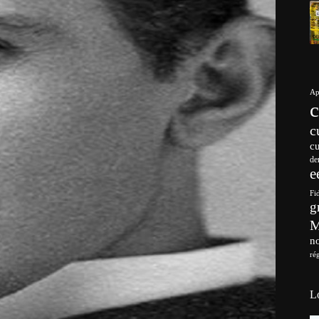
Ap
c
c
de
e
Fi
g
no
ré
L