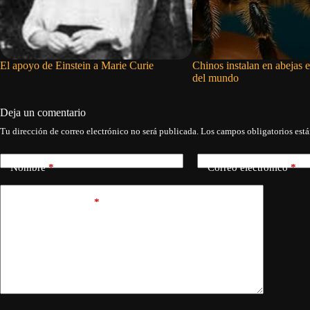
El apoyo de Einstein a Marie Curie
Chinos instalan en abejas e
del mundo
Deja un comentario
Tu dirección de correo electrónico no será publicada.
Los campos obligatorios est
Nombre
*
Correo electrónico
*
Añadir comentario
*