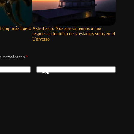
l chip más ligero
Astrofísico: Nos aproximamos a una
Rosalind 
respuesta científica de si estamos solos en el
todas esa
Universo
án marcados con
*
Web