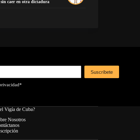
sin caer en otra dictadura
Suscríbete
 privacidad
*
el Vigía de Cuba?
bre Nosotros
ntáctanos
scripción