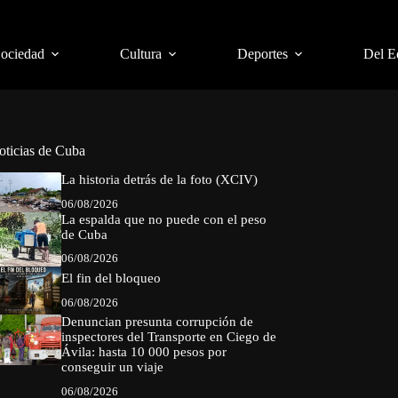
Sociedad
Cultura
Deportes
Del E
oticias de Cuba
La historia detrás de la foto (XCIV)
06/08/2026
La espalda que no puede con el peso
de Cuba
06/08/2026
El fin del bloqueo
06/08/2026
Denuncian presunta corrupción de
inspectores del Transporte en Ciego de
Ávila: hasta 10 000 pesos por
conseguir un viaje
06/08/2026