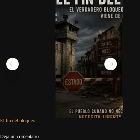
El fin del bloqueo
La dicta
asumir s
Deja un comentario