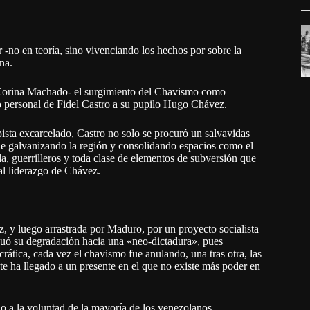
r -no en teoría, sino vivenciando los hechos por sobre la
na.
ia Corina Machado- el surgimiento del Chavismo como
to personal de Fidel Castro a su pupilo Hugo Chávez.
pista excarcelado, Castro no solo se procuró un salvavidas
ue galvanizando la región y consolidando espacios como el
a, guerrilleros y toda clase de elementos de subversión que
al liderazgo de Chávez.
, y luego arrastrada por Maduro, por un proyecto socialista
nuó su degradación hacia una «neo-dictadura», pues
rática, cada vez el chavismo fue anulando, una tras otra, las
ente ha llegado a un presente en el que no existe más poder en
io a la voluntad de la mayoría de los venezolanos.