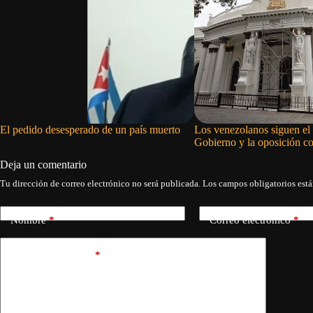
El pedido desesperado de un país muerto
Los venezolanos siguen el 
Gobierno y la oposición c
Deja un comentario
Tu dirección de correo electrónico no será publicada.
Los campos obligatorios est
Nombre
*
Correo electrónico
*
Añadir comentario
*