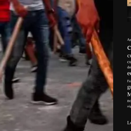
Ap
c
c
de
e
Fi
g
no
ré
L