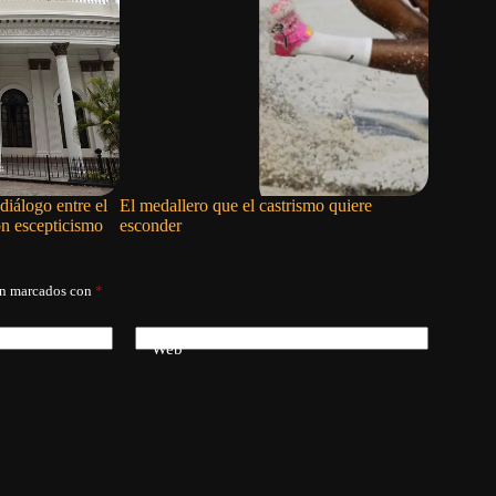
diálogo entre el
El medallero que el castrismo quiere
La metamo
on escepticismo
esconder
salvador
án marcados con
*
Web