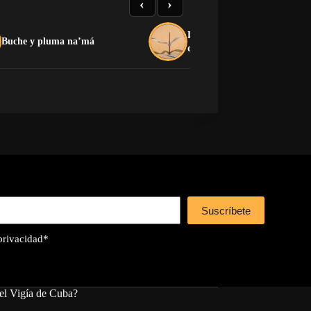
‹
›
La crítica que no devora: el
Buche y pluma na’má
dilema de la oposición cuban
Suscríbete
 privacidad
*
el Vigía de Cuba?