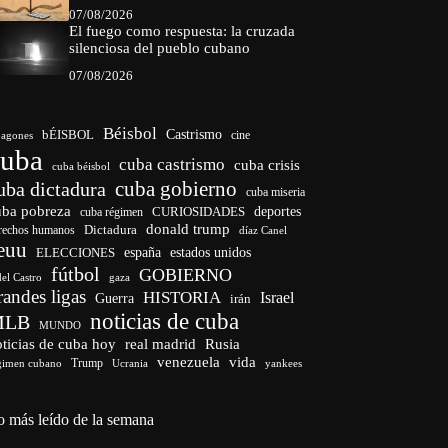
07/08/2026
El fuego como respuesta: la cruzada
silenciosa del pueblo cubano
07/08/2026
Béisbol
bÉISBOL
Castrismo
cine
agones
cuba
cuba castrismo
cuba crisis
cuba béisbol
cuba gobierno
uba dictadura
cuba miseria
uba pobreza
CURIOSIDADES
deportes
cuba régimen
donald trump
Dictadura
rechos humanos
díaz Canel
euu
españa
ELECCIONES
estados unidos
fútbol
GOBIERNO
del Castro
gaza
randes ligas
HISTORIA
Israel
Guerra
irán
noticias de cuba
MLB
MUNDO
ticias de cuba hoy
real madrid
Rusia
venezuela
vida
Trump
gimen cubano
Ucrania
yankees
o más leído de la semana