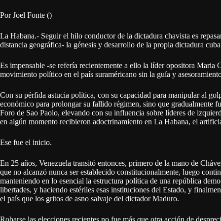
Por Joel Fonte ()
La Habana.- Seguir el hilo conductor de la dictadura chavista es repasa
distancia geográfica- la génesis y desarrollo de la propia dictadura cuba
Es impensable -se refería recientemente a ello la líder opositora Mar
movimiento político en el país suraméricano sin la guía y asesoramien
Con su pérfida astucia política, con su capacidad para manipular al gol
económico para prolongar su fallido régimen, sino que gradualmente f
Foro de Sao Paolo, elevando con su influencia sobre líderes de izquierd
en algún momento recibieron adoctrinamiento en La Habana, el artifici
Ese fue el inicio.
En 25 años, Venezuela transitó entonces, primero de la mano de Chávez
que no alcanzó nunca ser establecido constitucionalmente, luego conti
manteniendo en lo esencial la estructura política de una república democ
libertades, y haciendo estériles esas instituciones del Estado, y finalm
el país que los gritos de asno salvaje del dictador Maduro.
Robarse las elecciones recientes no fue más que otra acción de desprec