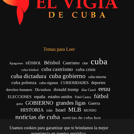
Temas para Leer
cuba
Béisbol
bÉISBOL
Castrismo
cine
Apagones
cuba castrismo
cuba crisis
cuba béisbol
cuba gobierno
cuba dictadura
cuba miseria
cuba pobreza
CURIOSIDADES
deportes
cuba régimen
eeuu
donald trump
Dictadura
derechos humanos
díaz Canel
fútbol
españa
ELECCIONES
estados unidos
Fidel Castro
grandes ligas
GOBIERNO
Guerra
gaza
MLB
HISTORIA
Israel
irán
MUNDO
noticias de cuba
noticias de cuba hoy
venezuela
real madrid
Rusia
Trump
régimen cubano
Ucrania
Usamos cookies para garantizar que te brindamos la mejor
vida
yankees
experiencia en nuestro periódico.