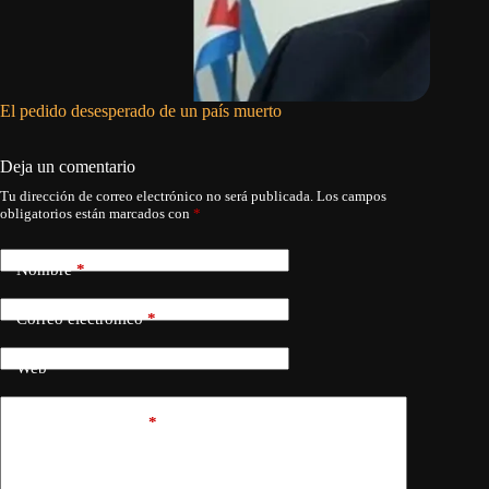
El pedido desesperado de un país muerto
La misi
Deja un comentario
Tu dirección de correo electrónico no será publicada.
Los campos
obligatorios están marcados con
*
Nombre
*
Correo electrónico
*
Web
Añadir comentario
*