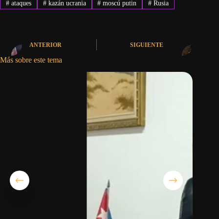
#
ataques
#
kazán ucrania
#
moscú putin
#
Rusia
ANTERIOR
SIGUIENTE
Más sobre este tema