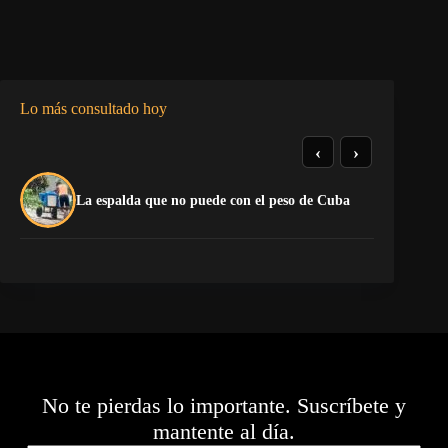
Lo más consultado hoy
‹
›
La
La espalda que no puede con el peso de Cuba
co
No te pierdas lo importante. Suscríbete y
mantente al día.