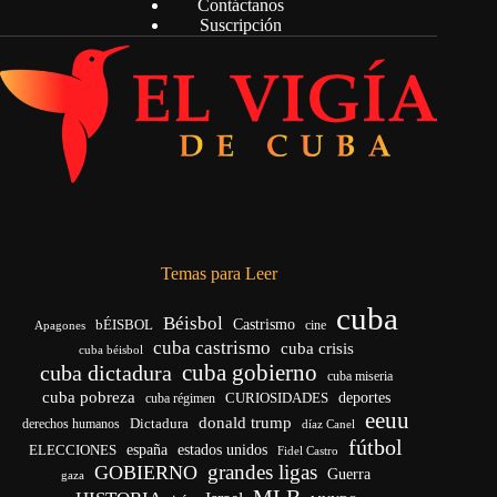
Contáctanos
Suscripción
Temas para Leer
cuba
Béisbol
bÉISBOL
Castrismo
cine
Apagones
cuba castrismo
cuba crisis
cuba béisbol
cuba gobierno
cuba dictadura
cuba miseria
cuba pobreza
CURIOSIDADES
deportes
cuba régimen
eeuu
donald trump
Dictadura
derechos humanos
díaz Canel
fútbol
españa
ELECCIONES
estados unidos
Fidel Castro
grandes ligas
GOBIERNO
Guerra
gaza