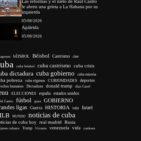
Las reformas y el nieto de Raúl Castro
le abren una grieta a La Habana por su
izquierda
05/08/2026
Apátrida
05/08/2026
Béisbol
bÉISBOL
Castrismo
cine
agones
cuba
cuba castrismo
cuba crisis
cuba béisbol
cuba gobierno
uba dictadura
cuba miseria
uba pobreza
CURIOSIDADES
deportes
cuba régimen
donald trump
Dictadura
rechos humanos
díaz Canel
euu
españa
ELECCIONES
estados unidos
fútbol
GOBIERNO
del Castro
gaza
randes ligas
HISTORIA
Israel
Guerra
irán
noticias de cuba
MLB
MUNDO
ticias de cuba hoy
real madrid
Rusia
venezuela
vida
Trump
gimen cubano
Ucrania
yankees