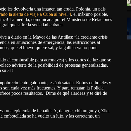
ejo les devolvería una imagen tan cruda. Polonia, un país
vado la alerta de viaje a Cuba al nivel 4
, el máximo posible,
Atiza! La medida, comunicada por el Ministerio de Relaciones
egral que sufre la sociedad cubana.
e a diario en la Mayor de las Antillas: “la creciente crisis
stencia en situaciones de emergencia, las restricciones al
amos, que el huevo quiere sal, y la gallina ya no pone.
uido el combustible para aeronaves) y los cortes de luz que se
laco advierte de la posibilidad de protestas generalizadas,
a su 31!
mpobrecimiento galopante, está desatada. Robos en hoteles y
res son cada vez más frecuentes. Y para rematar, la Policía
ofrece pocos resultados. ¡Dime de qué alardeas y te diré de
viesa una epidemia de hepatitis A, dengue, chikungunya, Zika
 embotellada se ha vuelto un lujo, y las carreteras, un