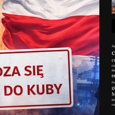
Ap
c
c
de
e
Fi
g
no
ré