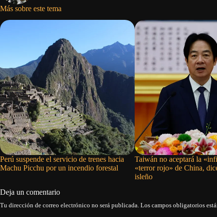
Más sobre este tema
Perú suspende el servicio de trenes hacia
Taiwán no aceptará la «infi
Machu Picchu por un incendio forestal
«terror rojo» de China, dic
isleño
Deja un comentario
Tu dirección de correo electrónico no será publicada.
Los campos obligatorios est