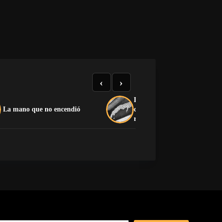
‹
›
La soberanía como disfraz:
La mano que no encendió
cuando el capitalismo devora
revolución