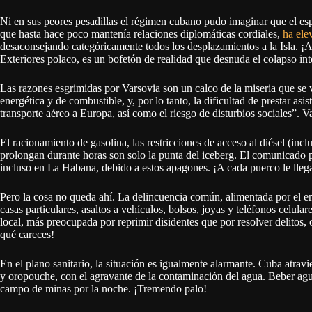
Ni en sus peores pesadillas el régimen cubano pudo imaginar que el esp
que hasta hace poco mantenía relaciones diplomáticas cordiales,
ha ele
desaconsejando categóricamente todos los desplazamientos a la Isla. ¡
Exteriores polaco, es un bofetón de realidad que desnuda el colapso int
Las razones esgrimidas por Varsovia son un calco de la miseria que se viv
energética y de combustible, y, por lo tanto, la dificultad de prestar asi
transporte aéreo a Europa, así como el riesgo de disturbios sociales”. V
El racionamiento de gasolina, las restricciones de acceso al diésel (incl
prolongan durante horas son solo la punta del iceberg. El comunicado po
incluso en La Habana, debido a estos apagones. ¡A cada puerco le lleg
Pero la cosa no queda ahí. La delincuencia común, alimentada por el e
casas particulares, asaltos a vehículos, bolsos, joyas y teléfonos celula
local, más preocupada por reprimir disidentes que por resolver delitos, 
qué careces!
En el plano sanitario, la situación es igualmente alarmante. Cuba atra
y oropouche, con el agravante de la contaminación del agua. Beber agua
campo de minas por la noche. ¡Tremendo palo!