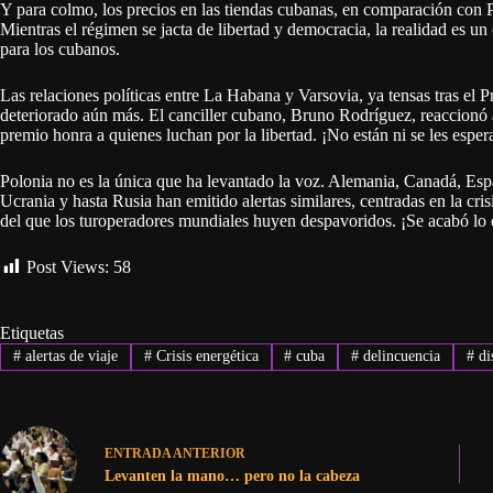
Y para colmo, los precios en las tiendas cubanas, en comparación con P
Mientras el régimen se jacta de libertad y democracia, la realidad es un c
para los cubanos.
Las relaciones políticas entre La Habana y Varsovia, ya tensas tras el 
deteriorado aún más. El canciller cubano, Bruno Rodríguez, reaccionó a
premio honra a quienes luchan por la libertad. ¡No están ni se les esper
Polonia no es la única que ha levantado la voz. Alemania, Canadá, Esp
Ucrania y hasta Rusia han emitido alertas similares, centradas en la cris
del que los turoperadores mundiales huyen despavoridos. ¡Se acabó lo 
Post Views:
58
Etiquetas
#
alertas de viaje
#
Crisis energética
#
cuba
#
delincuencia
#
dis
ENTRADA
ANTERIOR
Levanten la mano… pero no la cabeza