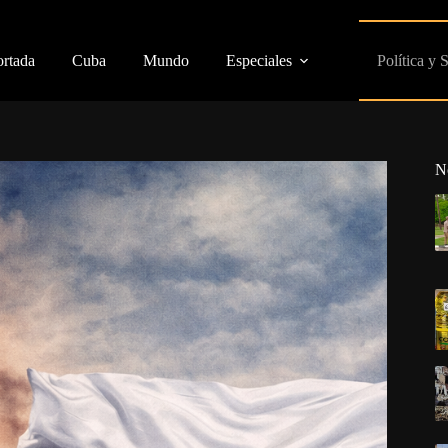
ortada
Cuba
Mundo
Especiales
Política y 
N