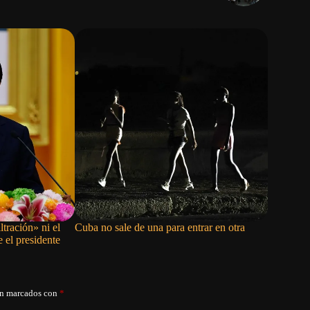
ltración» ni el
Cuba no sale de una para entrar en otra
Embajada 
e el presidente
Cuba llev
apagones
án marcados con
*