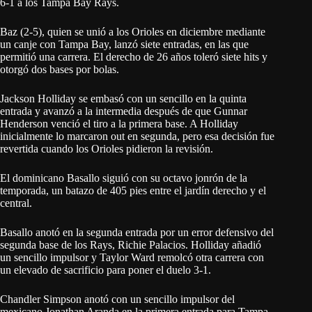
6-1 a los Tampa Bay Rays.
Baz (2-5), quien se unió a los Orioles en diciembre mediante
un canje con Tampa Bay, lanzó siete entradas, en las que
permitió una carrera. El derecho de 26 años toleró siete hits y
otorgó dos bases por bolas.
Jackson Holliday se embasó con un sencillo en la quinta
entrada y avanzó a la intermedia después de que Gunnar
Henderson venció el tiro a la primera base. A Holliday
inicialmente lo marcaron out en segunda, pero esa decisión fue
revertida cuando los Orioles pidieron la revisión.
El dominicano Basallo siguió con su octavo jonrón de la
temporada, un batazo de 405 pies entre el jardín derecho y el
central.
Basallo anotó en la segunda entrada por un error defensivo del
segunda base de los Rays, Richie Palacios. Holliday añadió
un sencillo impulsor y Taylor Ward remolcó otra carrera con
un elevado de sacrificio para poner el duelo 3-1.
Chandler Simpson anotó con un sencillo impulsor del
mexicano Jonathan Aranda en la primera entrada para Tampa