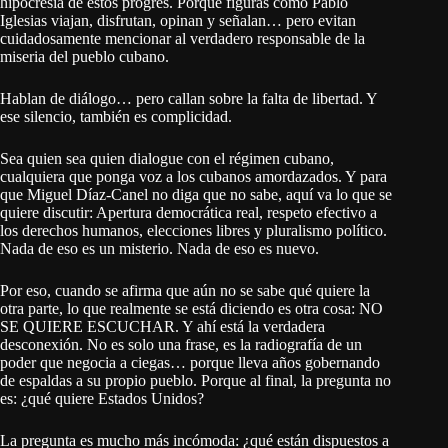
hipocresía de estos progres. Porque figuras como Pablo
Iglesias viajan, disfrutan, opinan y señalan… pero evitan
cuidadosamente mencionar al verdadero responsable de la
miseria del pueblo cubano.
Hablan de diálogo… pero callan sobre la falta de libertad. Y
ese silencio, también es complicidad.
Sea quien sea quien dialogue con el régimen cubano,
cualquiera que ponga voz a los cubanos amordazados. Y para
que Miguel Díaz-Canel no diga que no sabe, aquí va lo que se
quiere discutir: Apertura democrática real, respeto efectivo a
los derechos humanos, elecciones libres y pluralismo político.
Nada de eso es un misterio. Nada de eso es nuevo.
Por eso, cuando se afirma que aún no se sabe qué quiere la
otra parte, lo que realmente se está diciendo es otra cosa: NO
SE QUIERE ESCUCHAR. Y ahí está la verdadera
desconexión. No es solo una frase, es la radiografía de un
poder que negocia a ciegas… porque lleva años gobernando
de espaldas a su propio pueblo. Porque al final, la pregunta no
es: ¿qué quiere Estados Unidos?
La pregunta es mucho más incómoda: ¿qué están dispuestos a