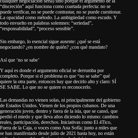
cualquier negociación seria) sino porque el argumento de la
“discreción” aquí funciona como coartada perfecta: no se
puede verificar, no se puede contrastar, no se puede cuestionar.
La opacidad como método. La ambigüedad como escudo. Y
todo envuelto en palabras solemnes: “seriedad”,
“responsabilidad”, “proceso sensible”.
Sin embargo, lo esencial sigue ausente: ¿qué se está
negociando? ¿en nombre de quién? ¿con qué mandato?
Así que ‘no se sabe’
Y aquí es donde el argumento oficial se derrumba por
completo. Porque si el problema es que “no se sabe” qué
quiere la otra parte, entonces hay que decirlo alto y claro: SÍ
SE SABE. Lo que no se quiere es reconocerlo.
Las demandas no vienen solas, ni principalmente del gobierno
de Estados Unidos. Vienen de los propios cubanos. De una
generación joven, dentro y fuera de la isla, que se cansó, que
perdió el miedo y que lleva años diciendo lo mismo: cambios
reales, participación, derechos. Iniciativas como El 4Tico,
Fuera de la Caja, o voces como Ana Sofía; junto a miles que
se han manifestado desde julio de 2021 hasta hoy, no están