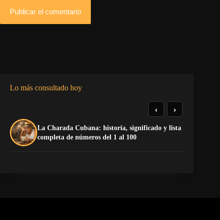
Publicar el comentario
Lo más consultado hoy
‹
›
La Charada Cubana: historia, significado y lista
La
completa de números del 1 al 100