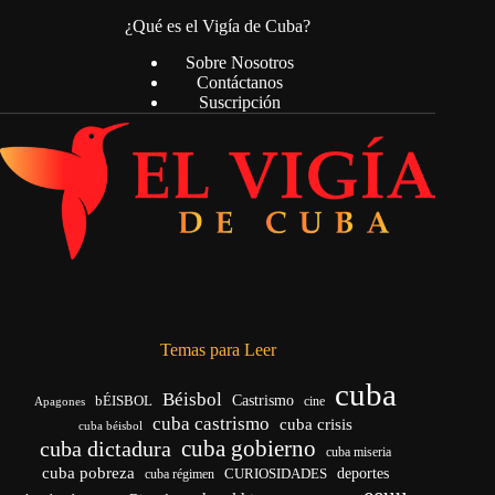
¿Qué es el Vigía de Cuba?
Sobre Nosotros
Contáctanos
Suscripción
Temas para Leer
cuba
Béisbol
bÉISBOL
Castrismo
cine
Apagones
cuba castrismo
cuba crisis
cuba béisbol
cuba gobierno
cuba dictadura
cuba miseria
cuba pobreza
CURIOSIDADES
deportes
cuba régimen