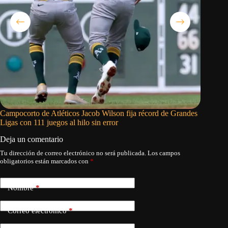
Campocorto de Atléticos Jacob Wilson fija récord de Grandes
Tatis Jr
Ligas con 111 juegos al hilo sin error
vs Astro
Deja un comentario
Tu dirección de correo electrónico no será publicada.
Los campos
obligatorios están marcados con
*
Nombre
*
Correo electrónico
*