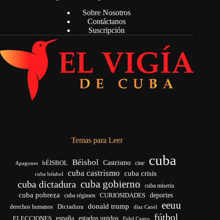
Sobre Nosotros
Contáctanos
Suscripción
Temas para Leer
cuba
Béisbol
bÉISBOL
Castrismo
cine
Apagones
cuba castrismo
cuba crisis
cuba béisbol
cuba gobierno
cuba dictadura
cuba miseria
cuba pobreza
deportes
cuba régimen
CURIOSIDADES
eeuu
donald trump
Dictadura
derechos humanos
díaz Canel
fútbol
ELECCIONES
españa
estados unidos
Fidel Castro