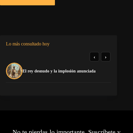
Lo más consultado hoy
‹
›
El
El rey desnudo y la implosión anunciada
Ca
No te pierdas lo importante. Suscríbete y