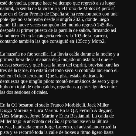
esté de vuelta, porque hace ya tiempo que regresó a su lugar
natural, la senda de la victoria y el trono de MotoGP, pero sí
que en el Gran Premio de España se ha reencontrado con una
pole que no saboreaba desde Hungría 2025, donde luego
ganó. El nueve veces campeón del mundo regresó 245 días
después al primer puesto de la parrilla de salida, firmando así
la número 75 en la categoría reina y la 103 de su carrera,
contando también las que consiguió en 125cc y Moto2.
La hazaña no fue sencilla. La lluvia caída durante la noche y a
primera hora de la mañana dejó mojado un asfalto al que le
cuesta secarse, y que hasta la hora del esprint, prevista para las
tres de la tarde, no estará del todo seco si continúa luciendo el
sol en el cielo jerezano. Que la pista estaba delicada lo
demuestra que ningún piloto montó neumáticos de seco y que
hubo un total de ocho caídas, repartidas a partes iguales entre
las dos sesiones oficiales.
En la Q1 besaron el suelo Franco Morbidelli, Jack Miller,
Diogo Moreira y Luca Marini. En la Q2, Fermín Aldeguer,
Álex Márquez, Jorge Martín y Enea Bastianini. La caída de
Miller trajo la anécdota del día: al producirse en la última
curva, bautizada como Jorge Lorenzo, el australiano cruzó la
pista y se recorrió toda la calle de boxes a ritmo ligero hasta