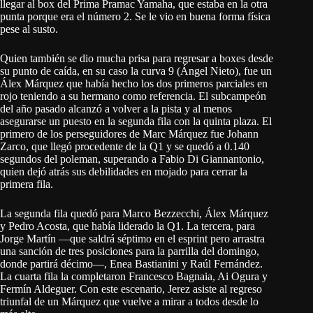
llegar al box del Prima Pramac Yamaha, que estaba en la otra
punta porque era el número 2. Se le vio en buena forma física
pese al susto.
Quien también se dio mucha prisa para regresar a boxes desde
su punto de caída, en su caso la curva 9 (Ángel Nieto), fue un
Álex Márquez que había hecho los dos primeros parciales en
rojo teniendo a su hermano como referencia. El subcampeón
del año pasado alcanzó a volver a la pista y al menos
asegurarse un puesto en la segunda fila con la quinta plaza. El
primero de los perseguidores de Marc Márquez fue Johann
Zarco, que llegó procedente de la Q1 y se quedó a 0.140
segundos del poleman, superando a Fabio Di Giannantonio,
quien dejó atrás sus debilidades en mojado para cerrar la
primera fila.
La segunda fila quedó para Marco Bezzecchi, Álex Márquez
y Pedro Acosta, que había liderado la Q1. La tercera, para
Jorge Martín —que saldrá séptimo en el esprint pero arrastra
una sanción de tres posiciones para la parrilla del domingo,
donde partirá décimo—, Enea Bastianini y Raúl Fernández.
La cuarta fila la completaron Francesco Bagnaia, Ai Ogura y
Fermín Aldeguer. Con este escenario, Jerez asiste al regreso
triunfal de un Márquez que vuelve a mirar a todos desde lo