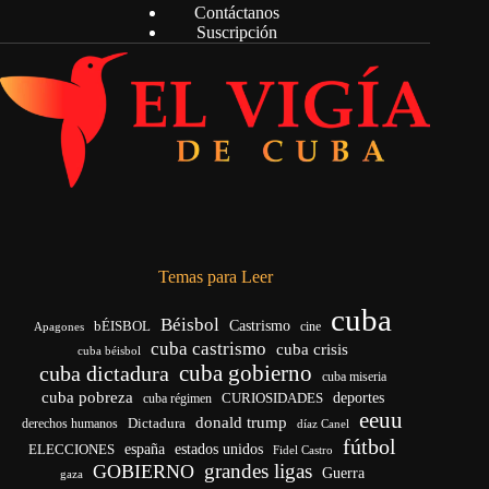
Contáctanos
Suscripción
Temas para Leer
cuba
Béisbol
bÉISBOL
Castrismo
cine
Apagones
cuba castrismo
cuba crisis
cuba béisbol
cuba gobierno
cuba dictadura
cuba miseria
cuba pobreza
CURIOSIDADES
deportes
cuba régimen
eeuu
donald trump
Dictadura
derechos humanos
díaz Canel
fútbol
españa
ELECCIONES
estados unidos
Fidel Castro
grandes ligas
GOBIERNO
Guerra
gaza