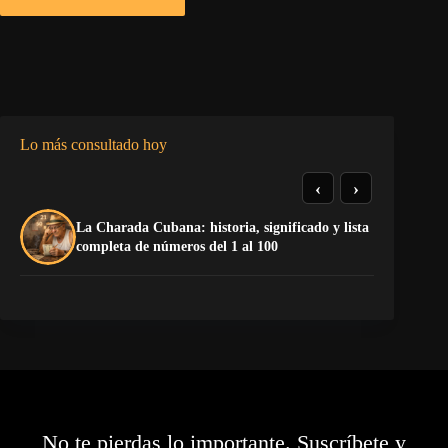
Lo más consultado hoy
‹
›
La Charada Cubana: historia, significado y lista
El
completa de números del 1 al 100
Ca
No te pierdas lo importante. Suscríbete y