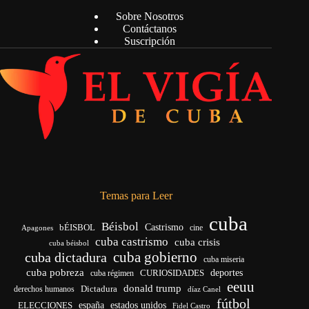
Sobre Nosotros
Contáctanos
Suscripción
Temas para Leer
cuba
Béisbol
bÉISBOL
Castrismo
cine
Apagones
cuba castrismo
cuba crisis
cuba béisbol
cuba gobierno
cuba dictadura
cuba miseria
cuba pobreza
deportes
cuba régimen
CURIOSIDADES
eeuu
donald trump
Dictadura
derechos humanos
díaz Canel
fútbol
ELECCIONES
españa
estados unidos
Fidel Castro