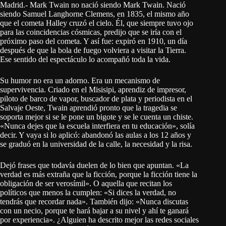
Madrid.- Mark Twain no nació siendo Mark Twain. Nació
siendo Samuel Langhorne Clemens, en 1835, el mismo año
que el cometa Halley cruzó el cielo. Él, que siempre tuvo ojo
para las coincidencias cósmicas, predijo que se iría con el
próximo paso del cometa. Y así fue: expiró en 1910, un día
después de que la bola de fuego volviera a visitar la Tierra.
Ese sentido del espectáculo lo acompañó toda la vida.
Su humor no era un adorno. Era un mecanismo de
supervivencia. Criado en el Misisipi, aprendiz de impresor,
piloto de barco de vapor, buscador de plata y periodista en el
Salvaje Oeste, Twain aprendió pronto que la tragedia se
soporta mejor si se le pone un bigote y se le cuenta un chiste.
«Nunca dejes que la escuela interfiera en tu educación», solía
decir. Y vaya si lo aplicó: abandonó las aulas a los 12 años y
se graduó en la universidad de la calle, la necesidad y la risa.
Dejó frases que todavía duelen de lo bien que apuntan. «La
verdad es más extraña que la ficción, porque la ficción tiene la
obligación de ser verosímil». O aquella que recitan los
políticos que menos la cumplen: «Si dices la verdad, no
tendrás que recordar nada». También dijo: «Nunca discutas
con un necio, porque te hará bajar a su nivel y ahí te ganará
por experiencia». ¿Alguien ha descrito mejor las redes sociales