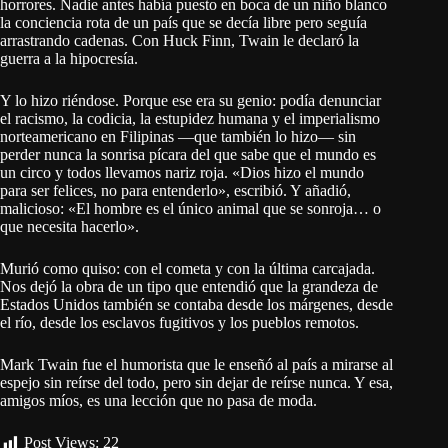
horrores. Nadie antes había puesto en boca de un niño blanco
la conciencia rota de un país que se decía libre pero seguía
arrastrando cadenas. Con Huck Finn, Twain le declaró la
guerra a la hipocresía.
Y lo hizo riéndose. Porque ese era su genio: podía denunciar
el racismo, la codicia, la estupidez humana y el imperialismo
norteamericano en Filipinas —que también lo hizo— sin
perder nunca la sonrisa pícara del que sabe que el mundo es
un circo y todos llevamos nariz roja. «Dios hizo el mundo
para ser felices, no para entenderlo», escribió. Y añadió,
malicioso: «El hombre es el único animal que se sonroja… o
que necesita hacerlo».
Murió como quiso: con el cometa y con la última carcajada.
Nos dejó la obra de un tipo que entendió que la grandeza de
Estados Unidos también se contaba desde los márgenes, desde
el río, desde los esclavos fugitivos y los pueblos remotos.
Mark Twain fue el humorista que le enseñó al país a mirarse al
espejo sin reírse del todo, pero sin dejar de reírse nunca. Y esa,
amigos míos, es una lección que no pasa de moda.
Post Views:
22