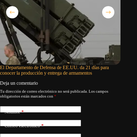
El Departamento de Defensa de EE.UU. da 21 días para
Solo que
conocer la producción y entrega de armamentos
Deja un comentario
Tu dirección de correo electrónico no será publicada.
Los campos
obligatorios están marcados con
*
Nombre
*
Correo electrónico
*