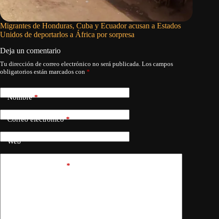
Migrantes de Honduras, Cuba y Ecuador acusan a Estados
El helad
Unidos de deportarlos a África por sorpresa
Deja un comentario
Tu dirección de correo electrónico no será publicada.
Los campos
obligatorios están marcados con
*
Nombre
*
Correo electrónico
*
Web
Añadir comentario
*