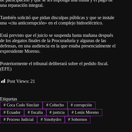
una reparación integral.
También solicitó que pidan disculpas públicas y que se instale
una «cita anticorrupción» en el complejo hidroeléctrico.
Está previsto que el juicio se suspenda hasta mañana después
de los alegatos finales de la Procuraduría y algunas de las
defensas, en una audiencia en la que estaba presencialmente el
expresidente Moreno.
Posteriormente el tribunal deliberará sobre el pedido fiscal.
(EFE)
Post Views:
21
Etiquetas
#
Coca Codo Sinclair
#
Cohecho
#
corrupción
#
Ecuador
#
fiscalía
#
justicia
#
Lenín Moreno
#
Proceso Judicial
#
Sinohydro
#
Sobornos