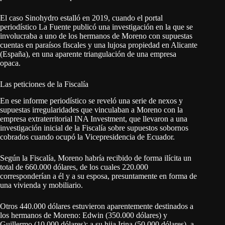
El caso Sinohydro estalló en 2019, cuando el portal
periodístico La Fuente publicó una investigación en la que se
involucraba a uno de los hermanos de Moreno con supuestas
cuentas en paraísos fiscales y una lujosa propiedad en Alicante
(España), en una aparente triangulación de una empresa
opaca.
Las peticiones de la Fiscalía
En ese informe periodístico se reveló una serie de nexos y
supuestas irregularidades que vinculaban a Moreno con la
empresa extraterritorial INA Investment, que llevaron a una
investigación inicial de la Fiscalía sobre supuestos sobornos
cobrados cuando ocupó la Vicepresidencia de Ecuador.
Según la Fiscalía, Moreno habría recibido de forma ilícita un
total de 660.000 dólares, de los cuales 220.000
corresponderían a él y a su esposa, presuntamente en forma de
una vivienda y mobiliario.
Otros 440.000 dólares estuvieron aparentemente destinados a
los hermanos de Moreno: Edwin (350.000 dólares) y
Guillermo (10.000 dólares); a su hija Irina (50.000 dólares), a