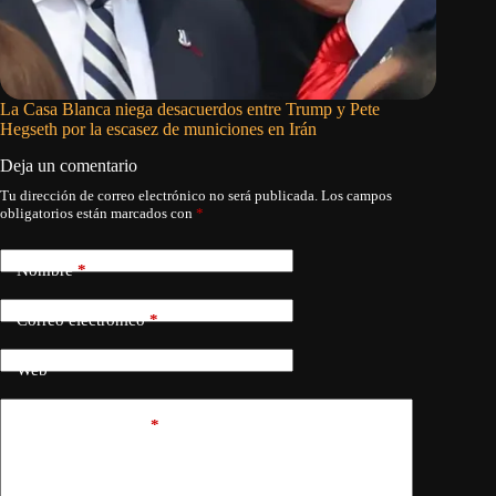
La Casa Blanca niega desacuerdos entre Trump y Pete
La misi
Hegseth por la escasez de municiones en Irán
Deja un comentario
Tu dirección de correo electrónico no será publicada.
Los campos
obligatorios están marcados con
*
Nombre
*
Correo electrónico
*
Web
Añadir comentario
*