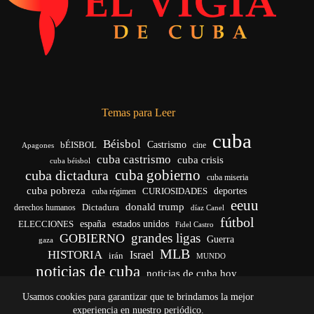
Temas para Leer
cuba
Béisbol
bÉISBOL
Castrismo
cine
Apagones
cuba castrismo
cuba crisis
cuba béisbol
cuba gobierno
cuba dictadura
cuba miseria
cuba pobreza
CURIOSIDADES
deportes
cuba régimen
eeuu
donald trump
Dictadura
derechos humanos
díaz Canel
fútbol
españa
ELECCIONES
estados unidos
Fidel Castro
grandes ligas
GOBIERNO
Guerra
gaza
MLB
HISTORIA
Israel
irán
MUNDO
noticias de cuba
noticias de cuba hoy
venezuela
real madrid
Rusia
Trump
régimen cubano
Ucrania
Usamos cookies para garantizar que te brindamos la mejor
vida
yankees
experiencia en nuestro periódico.