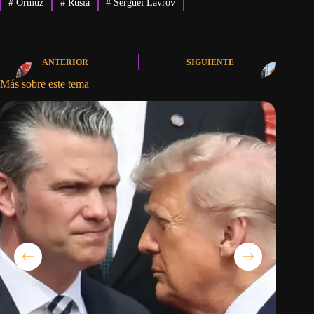
#
Ormuz
#
Rusia
#
Serguéi Lavrov
ANTERIOR
SIGUIENTE
Más sobre este tema