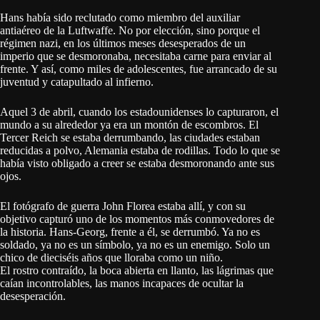
Hans había sido reclutado como miembro del auxiliar
antiaéreo de la Luftwaffe. No por elección, sino porque el
régimen nazi, en los últimos meses desesperados de un
imperio que se desmoronaba, necesitaba carne para enviar al
frente. Y así, como miles de adolescentes, fue arrancado de su
juventud y catapultado al infierno.
Aquel 3 de abril, cuando los estadounidenses lo capturaron, el
mundo a su alrededor ya era un montón de escombros. El
Tercer Reich se estaba derrumbando, las ciudades estaban
reducidas a polvo, Alemania estaba de rodillas. Todo lo que se
había visto obligado a creer se estaba desmoronando ante sus
ojos.
El fotógrafo de guerra John Florea estaba allí, y con su
objetivo capturó uno de los momentos más conmovedores de
la historia. Hans-Georg, frente a él, se derrumbó. Ya no es
soldado, ya no es un símbolo, ya no es un enemigo. Solo un
chico de dieciséis años que lloraba como un niño.
El rostro contraído, la boca abierta en llanto, las lágrimas que
caían incontrolables, las manos incapaces de ocultar la
desesperación.