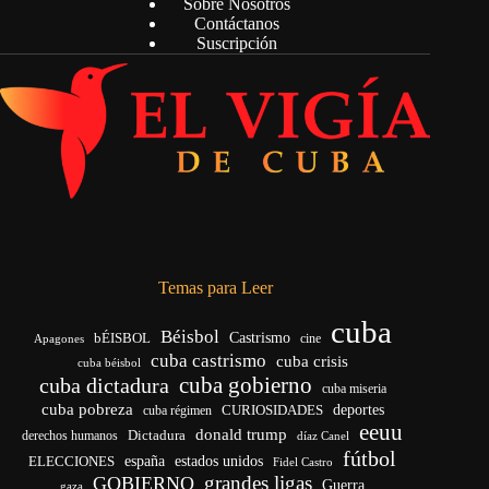
Sobre Nosotros
Contáctanos
Suscripción
Temas para Leer
cuba
Béisbol
bÉISBOL
Castrismo
cine
Apagones
cuba castrismo
cuba crisis
cuba béisbol
cuba gobierno
cuba dictadura
cuba miseria
cuba pobreza
deportes
cuba régimen
CURIOSIDADES
eeuu
donald trump
Dictadura
derechos humanos
díaz Canel
fútbol
ELECCIONES
españa
estados unidos
Fidel Castro
grandes ligas
GOBIERNO
Guerra
gaza