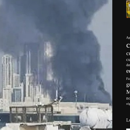
Ap
c
c
de
e
Fi
g
no
ré
L