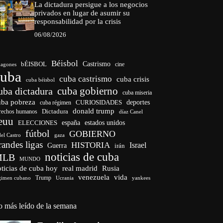
La dictadura persigue a los negocios
privados en lugar de asumir su
responsabilidad por la crisis
06/08/2026
Béisbol
bÉISBOL
Castrismo
cine
agones
cuba
cuba castrismo
cuba crisis
cuba béisbol
cuba gobierno
uba dictadura
cuba miseria
uba pobreza
CURIOSIDADES
deportes
cuba régimen
donald trump
Dictadura
rechos humanos
díaz Canel
euu
españa
ELECCIONES
estados unidos
fútbol
GOBIERNO
del Castro
gaza
randes ligas
HISTORIA
Israel
Guerra
irán
noticias de cuba
MLB
MUNDO
ticias de cuba hoy
real madrid
Rusia
venezuela
vida
Trump
gimen cubano
Ucrania
yankees
o más leído de la semana