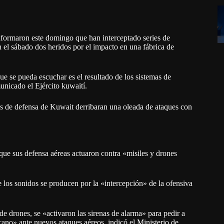
ormaron este domingo que han interceptado series de
n el sábado dos heridos por el impacto en una fábrica de
 se pueda escuchar es el resultado de los sistemas de
unicado el Ejército kuwaití.
as de defensa de Kuwait derribaran una oleada de ataques con
ue sus defensa aéreas actuaron contra «misiles y drones
e los sonidos se producen por la «intercepción» de la ofensiva
e drones, se «activaron las sirenas de alarma» para pedir a
cano» ante nuevos ataques aéreos, indicó el Ministerio de