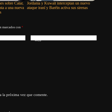
es sobre Catar,
Jordania y Kuwait interceptan un nuevo
EE.UU. l
sta a una nueva
ataque iraní y Baréin activa sus sirenas
contra Ir
s
varios paí
án marcados con
*
Web
a la próxima vez que comente.