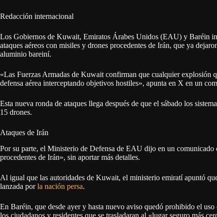
Redacción internacional
Los Gobiernos de Kuwait, Emiratos Árabes Unidos (EAU) y Baréin inf
ataques aéreos con misiles y drones procedentes de Irán, que ya dejaro
aluminio bareiní.
«Las Fuerzas Armadas de Kuwait confirman que cualquier explosión que
defensa aérea interceptando objetivos hostiles», apunta en X en un com
Esta nueva ronda de ataques llega después de que el sábado los sistem
15 drones.
Ataques de Irán
Por su parte, el Ministerio de Defensa de EAU dijo en un comunicado q
procedentes de Irán», sin aportar más detalles.
Al igual que las autoridades de Kuwait, el ministerio emiratí apuntó qu
lanzada por
la nación persa
.
En Baréin, que desde ayer y hasta nuevo aviso quedó prohibido el uso d
los ciudadanos y residentes que se trasladaran al «lugar seguro más cer