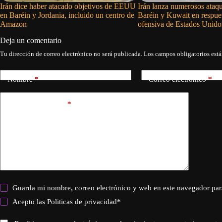
Irán dice haber atacado objetivos de EEUU
Irán lanza numerosos ataqu
en Baréin y Jordania, incluido un centro de
Baréin y Kuwait en respue
Amazon
ofensiva de Estados Unido
Deja un comentario
Tu dirección de correo electrónico no será publicada.
Los campos obligatorios est
Nombre
*
Correo electrónico
*
Añadir comentario
*
Guarda mi nombre, correo electrónico y web en este navegador par
Acepto las
Politicas de privacidad
*