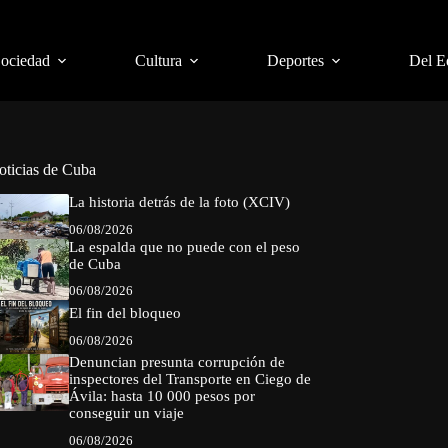
Sociedad
Cultura
Deportes
Del E
oticias de Cuba
La historia detrás de la foto (XCIV)
06/08/2026
La espalda que no puede con el peso
de Cuba
06/08/2026
El fin del bloqueo
06/08/2026
Denuncian presunta corrupción de
inspectores del Transporte en Ciego de
Ávila: hasta 10 000 pesos por
conseguir un viaje
06/08/2026