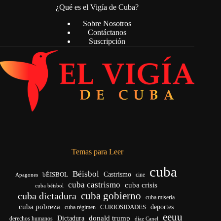
¿Qué es el Vigía de Cuba?
Sobre Nosotros
Contáctanos
Suscripción
Temas para Leer
cuba
Béisbol
bÉISBOL
Castrismo
cine
Apagones
cuba castrismo
cuba crisis
cuba béisbol
cuba gobierno
cuba dictadura
cuba miseria
cuba pobreza
CURIOSIDADES
deportes
cuba régimen
eeuu
donald trump
Dictadura
derechos humanos
díaz Canel