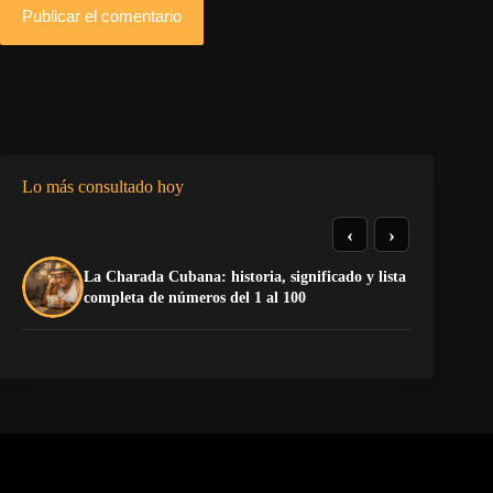
Publicar el comentario
Lo más consultado hoy
‹
›
La Charada Cubana: historia, significado y lista
El
completa de números del 1 al 100
de