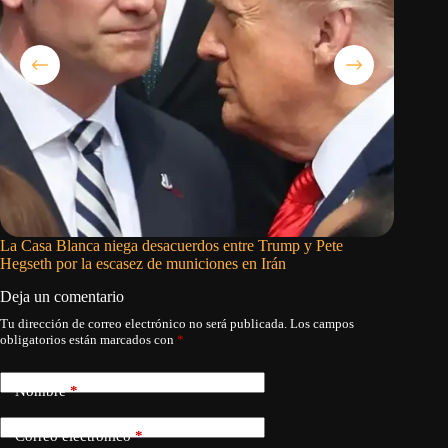
La Casa Blanca niega desacuerdos entre Trump y Pete
Irán nie
Hegseth por la escasez de municiones en Irán
Trump so
Deja un comentario
Tu dirección de correo electrónico no será publicada.
Los campos
obligatorios están marcados con
*
Nombre
*
Correo electrónico
*