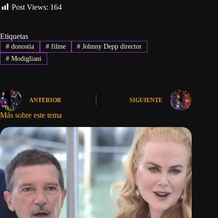
Post Views:
164
Etiquetas
#
donostia
#
filme
#
Johnny Depp director
#
Modigliani
ANTERIOR
SIGUIENTE
Más sobre este tema