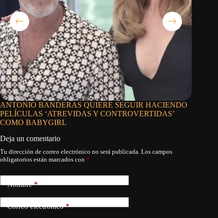
ANTONIO BANDERAS QUIERE SEGUIR HACIENDO
EL ES
PELÍCULAS ‘ATREVIDAS Y CONTROVERTIDAS’
RABIT
COMO BABYGIRL
Deja un comentario
Tu dirección de correo electrónico no será publicada.
Los campos
obligatorios están marcados con
*
Nombre
*
Correo electrónico
*