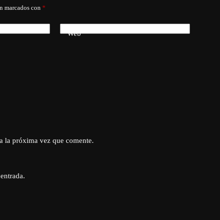
án marcados con
*
Web
a la próxima vez que comente.
 entrada.