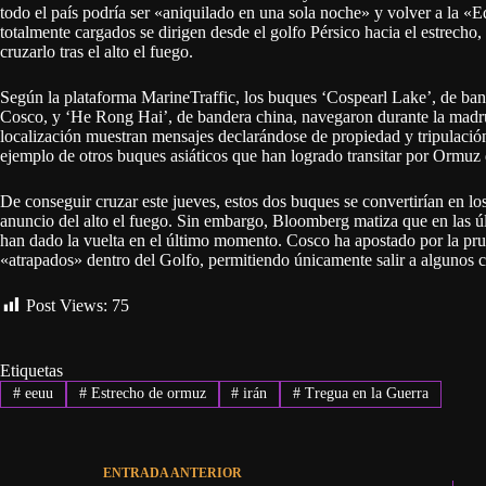
todo el país podría ser «aniquilado en una sola noche» y volver a la «E
totalmente cargados se dirigen desde el golfo Pérsico hacia el estrecho,
cruzarlo tras el alto el fuego.
Según la plataforma MarineTraffic, los buques ‘Cospearl Lake’, de ban
Cosco, y ‘He Rong Hai’, de bandera china, navegaron durante la madru
localización muestran mensajes declarándose de propiedad y tripulació
ejemplo de otros buques asiáticos que han logrado transitar por Ormuz 
De conseguir cruzar este jueves, estos dos buques se convertirían en lo
anuncio del alto el fuego. Sin embargo, Bloomberg matiza que en las ú
han dado la vuelta en el último momento. Cosco ha apostado por la pru
«atrapados» dentro del Golfo, permitiendo únicamente salir a algunos c
Post Views:
75
Etiquetas
#
eeuu
#
Estrecho de ormuz
#
irán
#
Tregua en la Guerra
ENTRADA
ANTERIOR