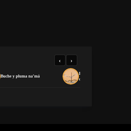
‹
›
La crítica que no devora: el
Buche y pluma na’má
dilema de la oposición cuban