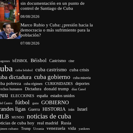
sin documentación en un punto de
control de Santiago de Cuba
08/08/2026
Marco Rubio y Cuba: ¿presión hacia la
democracia o más sufrimiento para la
población?
07/08/2026
Béisbol
bÉISBOL
Castrismo
cine
agones
cuba
cuba castrismo
cuba crisis
cuba béisbol
cuba gobierno
uba dictadura
cuba miseria
uba pobreza
CURIOSIDADES
deportes
cuba régimen
donald trump
Dictadura
rechos humanos
díaz Canel
euu
españa
ELECCIONES
estados unidos
fútbol
GOBIERNO
del Castro
gaza
randes ligas
HISTORIA
Israel
Guerra
irán
noticias de cuba
MLB
MUNDO
ticias de cuba hoy
real madrid
Rusia
venezuela
vida
Trump
gimen cubano
Ucrania
yankees