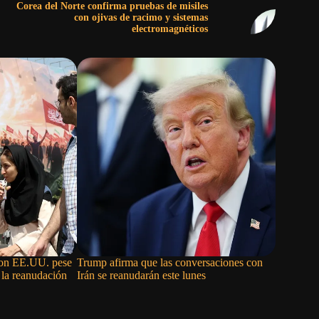
Corea del Norte confirma pruebas de misiles
con ojivas de racimo y sistemas
electromagnéticos
con EE.UU. pese
Trump afirma que las conversaciones con
Trump ase
 la reanudación
Irán se reanudarán este lunes
de un acu