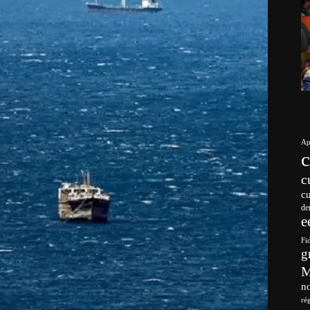
Ap
c
c
de
e
Fi
g
no
ré