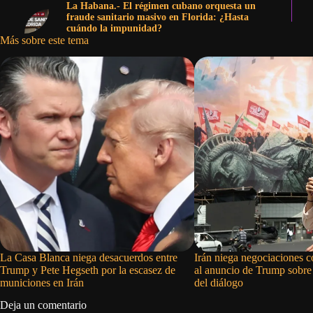
La Habana.- El régimen cubano orquesta un
fraude sanitario masivo en Florida: ¿Hasta
cuándo la impunidad?
Más sobre este tema
La Casa Blanca niega desacuerdos entre
Irán niega negociaciones 
Trump y Pete Hegseth por la escasez de
al anuncio de Trump sobre
municiones en Irán
del diálogo
Deja un comentario