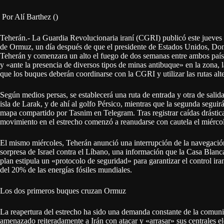
Por Alí Barthez ()
Teherán.- La Guardia Revolucionaria iraní (CGRI) publicó este jueves un
de Ormuz, un día después de que el presidente de Estados Unidos, Don
Teherán y comenzara un alto el fuego de dos semanas entre ambos país
y «ante la presencia de diversos tipos de minas antibuque» en la zona, l
que los buques deberán coordinarse con la CGRI y utilizar las rutas alte
Según medios persas, se establecerá una ruta de entrada y otra de salid
isla de Larak, y de ahí al golfo Pérsico, mientras que la segunda seguir
mapa compartido por Tasnim en Telegram. Tras registrar caídas drásticas 
movimiento en el estrecho comenzó a reanudarse con cautela el miércol
El mismo miércoles, Teherán anunció una interrupción de la navegació
sorpresa de Israel contra el Líbano, una información que la Casa Blanc
plan estipula un «protocolo de seguridad» para garantizar el control iran
del 20% de las energías fósiles mundiales.
Los dos primeros buques cruzan Ormuz
La reapertura del estrecho ha sido una demanda constante de la comuni
amenazado reiteradamente a Irán con atacar y «arrasar» sus centrales elé