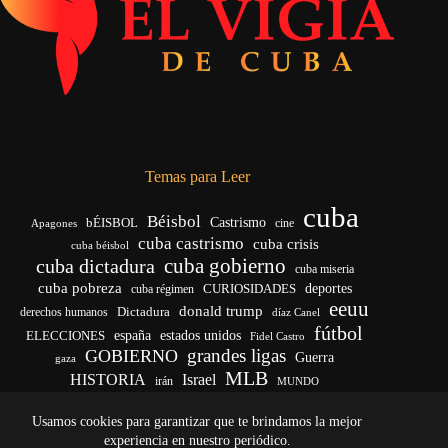
Temas para Leer
cuba
Béisbol
bÉISBOL
Castrismo
cine
Apagones
cuba castrismo
cuba crisis
cuba béisbol
cuba gobierno
cuba dictadura
cuba miseria
cuba pobreza
deportes
cuba régimen
CURIOSIDADES
eeuu
donald trump
Dictadura
derechos humanos
díaz Canel
fútbol
ELECCIONES
españa
estados unidos
Fidel Castro
grandes ligas
GOBIERNO
Guerra
gaza
MLB
HISTORIA
Israel
irán
MUNDO
noticias de cuba
noticias de cuba hoy
real madrid
Usamos cookies para garantizar que te brindamos la mejor
venezuela
Rusia
vida
Trump
régimen cubano
Ucrania
yankees
experiencia en nuestro periódico.