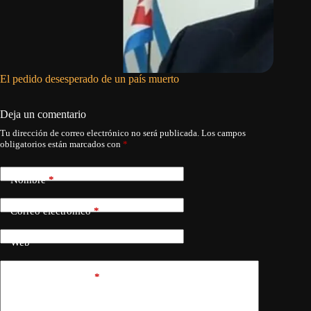
El pedido desesperado de un país muerto
Migrant
Unidos d
Deja un comentario
Tu dirección de correo electrónico no será publicada.
Los campos
obligatorios están marcados con
*
Nombre
*
Correo electrónico
*
Web
Añadir comentario
*