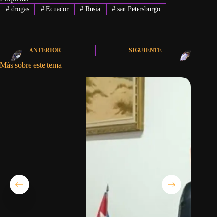
#
drogas
#
Ecuador
#
Rusia
#
san Petersburgo
ANTERIOR
SIGUIENTE
Más sobre este tema