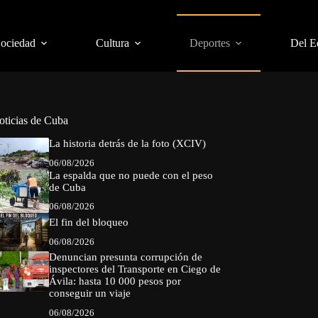
Sociedad
Cultura
Deportes
Del E
oticias de Cuba
La historia detrás de la foto (XCIV)
06/08/2026
La espalda que no puede con el peso
de Cuba
06/08/2026
El fin del bloqueo
06/08/2026
Denuncian presunta corrupción de
inspectores del Transporte en Ciego de
Ávila: hasta 10 000 pesos por
conseguir un viaje
06/08/2026