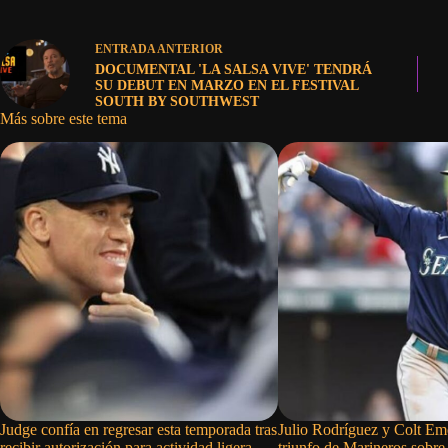
ENTRADA
ANTERIOR
DOCUMENTAL 'LA SALSA VIVE' TENDRÁ
SU DEBUT EN MARZO EN EL FESTIVAL
SOUTH BY SOUTHWEST
Más sobre este tema
Judge confía en regresar esta temporada tras
Julio Rodríguez y Colt Eme
recibir autorización para actividad ligera
triunfo de Marineros sobre