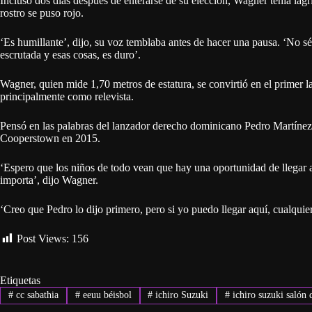
Incluso dos días después de enterarse de su elección, Wagner tenía lágr
rostro se puso rojo.
‘Es humillante’, dijo, su voz temblaba antes de hacer una pausa. ‘No sé 
escrutada y esas cosas, es duro’.
Wagner, quien mide 1,70 metros de estatura, se convirtió en el primer l
principalmente como relevista.
Pensó en las palabras del lanzador derecho dominicano Pedro Martínez,
Cooperstown en 2015.
‘Espero que los niños de todo vean que hay una oportunidad de llegar 
importa’, dijo Wagner.
‘Creo que Pedro lo dijo primero, pero si yo puedo llegar aquí, cualquie
Post Views:
156
Etiquetas
#
cc sabathia
#
eeuu béisbol
#
ichiro Suzuki
#
ichiro suzuki salón 