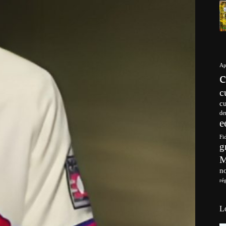
Ap
c
c
de
e
Fi
g
no
ré
L