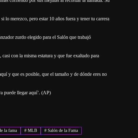
imas corriendo por sus mejillas al recordar la llamada. Su
si lo merezco, pero estar 10 años fuera y tener tu carrera
anzador zurdo elegido para el Salón que trabajó
 casi con la misma estatura y que fue exaltado para
aquí y que es posible, que el tamaño y de dónde eres no
ra puede llegar aquí’. (AP)
de la fama
#
MLB
#
Salón de la Fama