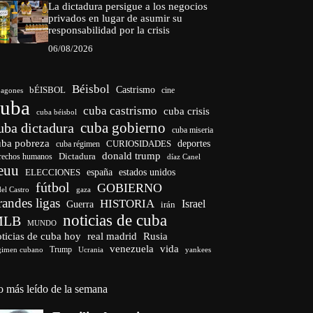
La dictadura persigue a los negocios
privados en lugar de asumir su
responsabilidad por la crisis
06/08/2026
Béisbol
bÉISBOL
Castrismo
cine
agones
cuba
cuba castrismo
cuba crisis
cuba béisbol
cuba gobierno
uba dictadura
cuba miseria
uba pobreza
CURIOSIDADES
deportes
cuba régimen
donald trump
Dictadura
rechos humanos
díaz Canel
euu
españa
ELECCIONES
estados unidos
fútbol
GOBIERNO
del Castro
gaza
randes ligas
HISTORIA
Israel
Guerra
irán
noticias de cuba
MLB
MUNDO
ticias de cuba hoy
real madrid
Rusia
venezuela
vida
Trump
gimen cubano
Ucrania
yankees
o más leído de la semana