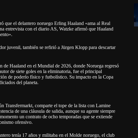
ró que el delantero noruego Erling Haaland «ama al Real
una entrevista con el diario AS, Watzke afirmó que Haaland
mento».
or juvenil, también se refirió a Jürgen Klopp para descartar
ción de Haaland en el Mundial de 2026, donde Noruega regresó
utor de siete goles en la eliminatoria, fue el principal
ción de poderío físico y futbolístico. Su impacto en la Copa
iciados del planeta.
n Transfermarkt, comparte el tope de la lista con Lamine
stencia de una cláusula de salida, aunque su agente siempre
su momento un contrato de ocho temporadas que se extiende
gonismo ofensivo.
ntero tenía 17 años y militaba en el Molde noruego, el club