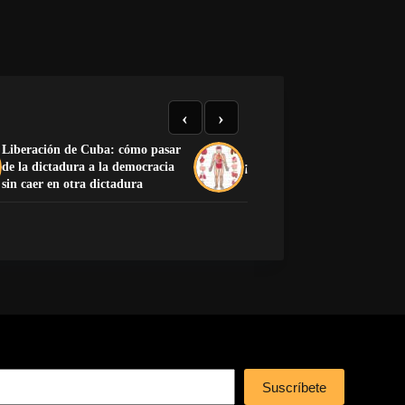
‹
›
Liberación de Cuba: cómo pasar
de la dictadura a la democracia
¡Preciosa la anatomía human
sin caer en otra dictadura
Suscríbete