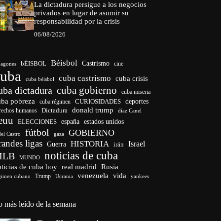
La dictadura persigue a los negocios
privados en lugar de asumir su
responsabilidad por la crisis
06/08/2026
Béisbol
bÉISBOL
Castrismo
cine
agones
cuba
cuba castrismo
cuba crisis
cuba béisbol
cuba gobierno
uba dictadura
cuba miseria
uba pobreza
CURIOSIDADES
deportes
cuba régimen
donald trump
Dictadura
rechos humanos
díaz Canel
euu
españa
ELECCIONES
estados unidos
fútbol
GOBIERNO
del Castro
gaza
randes ligas
HISTORIA
Israel
Guerra
irán
noticias de cuba
MLB
MUNDO
ticias de cuba hoy
real madrid
Rusia
venezuela
vida
Trump
gimen cubano
Ucrania
yankees
o más leído de la semana