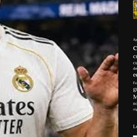
Ap
c
c
de
e
Fi
g
no
ré
L