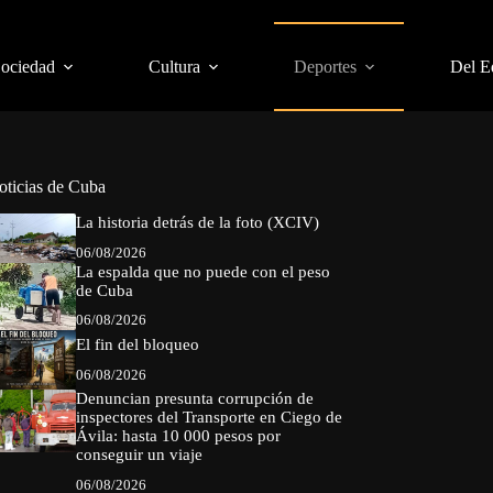
Sociedad
Cultura
Deportes
Del E
oticias de Cuba
La historia detrás de la foto (XCIV)
06/08/2026
La espalda que no puede con el peso
de Cuba
06/08/2026
El fin del bloqueo
06/08/2026
Denuncian presunta corrupción de
inspectores del Transporte en Ciego de
Ávila: hasta 10 000 pesos por
conseguir un viaje
06/08/2026