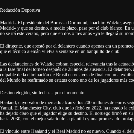
Redacción Deportiva
Madrid.- El presidente del Borussia Dortmund, Joachim Watzke, asegu
Madrid» y que su destino, a medio plazo, pasa por el club blanco. En 
no se irá este verano, pero que en dos o tres años «ya le llegará su mo
El dirigente, que apostó por el delantero cuando apenas era un prometed
que el técnico alemán vuelva a sentarse en un banquillo de club.
Las declaraciones de Watzke cobran especial relevancia tras la actua
a la fase final del torneo después de 28 años de ausencia. El delantero, a
culpable de la eliminación de Brasil en octavos de final con una exhibi
del Mundo ha reafirmado su estatus como uno de los jugadores más cod
Destino elegido, sin fecha… por el momento
Haaland, cuyo valor de mercado alcanza los 200 millones de euros segú
Yamal. El Manchester City, club que lo fichó en 2022, ha negado la exi
ha dejado claro que el jugador elige su destino. El noruego firmó en 
hasta 2030, con el mejor salario de la plantilla y una promesa de prota
El vínculo entre Haaland y el Real Madrid no es nuevo. Cuando el dela