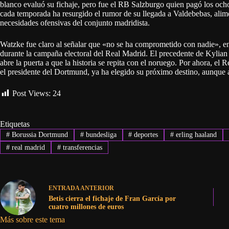
blanco evaluó su fichaje, pero fue el RB Salzburgo quien pagó los ocho
cada temporada ha resurgido el rumor de su llegada a Valdebebas, alime
necesidades ofensivas del conjunto madridista.
Watzke fue claro al señalar que «no se ha comprometido con nadie», en 
durante la campaña electoral del Real Madrid. El precedente de Kylian 
abre la puerta a que la historia se repita con el noruego. Por ahora, e
el presidente del Dortmund, ya ha elegido su próximo destino, aunque a
Post Views:
24
Etiquetas
#
Borussia Dortmund
#
bundesliga
#
deportes
#
erling haaland
#
real madrid
#
transferencias
ENTRADA
ANTERIOR
Betis cierra el fichaje de Fran García por
cuatro millones de euros
Más sobre este tema