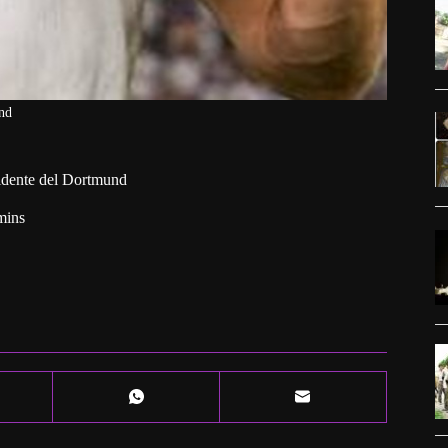
and
sidente del Dortmund
mins