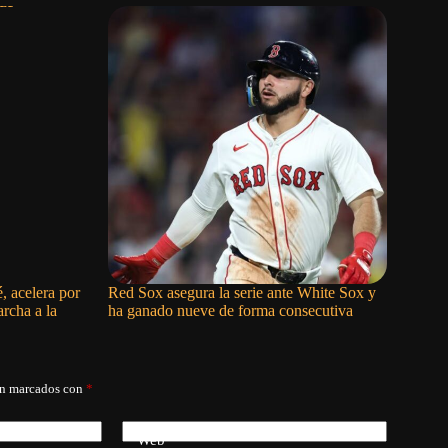
, acelera por
Red Sox asegura la serie ante White Sox y
Nationals 
rcha a la
ha ganado nueve de forma consecutiva
a costa de
án marcados con
*
Web