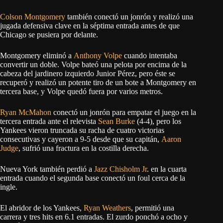
Colson Montgomery
también conectó un jonrón y realizó una
jugada defensiva clave en la séptima entrada antes de que
Chicago se pusiera por delante.
Montgomery eliminó a
Anthony Volpe
cuando intentaba
convertir un doble. Volpe bateó una pelota por encima de la
cabeza del jardinero izquierdo Junior Pérez, pero éste se
recuperó y realizó un potente tiro de un bote a Montgomery en
tercera base, y Volpe quedó fuera por varios metros.
Ryan McMahon
conectó un jonrón para empatar el juego en la
tercera entrada ante el relevista
Sean Burke
(4-4), pero los
Yankees vieron truncada su racha de cuatro victorias
consecutivas y cayeron a 9-5 desde que su capitán,
Aaron
Judge
, sufrió una fractura en la costilla derecha.
Nueva York también perdió a
Jazz Chisholm Jr
. en la cuarta
entrada cuando el segunda base conectó un foul cerca de la
ingle.
El abridor de los Yankees,
Ryan Weathers
, permitió una
carrera y tres hits en 6.1 entradas. El zurdo ponchó a ocho y