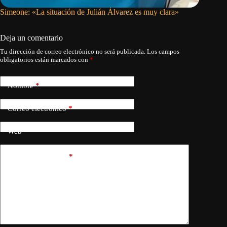
Simeone: «La situación de Julián Álvarez es muy clara»
Presiden
puede de
Deja un comentario
Tu dirección de correo electrónico no será publicada.
Los campos
obligatorios están marcados con
*
Nombre
*
Correo electrónico
*
Web
Añadir comentario
*