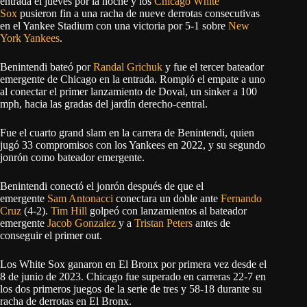
entrada el jueves por la noche y los
Chicago White
Sox
pusieron fin a una racha de nueve derrotas consecutivas
en el Yankee Stadium con una victoria por 5-1 sobre
New
York Yankees
.
Benintendi bateó por
Randal Grichuk
y fue el tercer bateador
emergente de Chicago en la entrada. Rompió el empate a uno
al conectar el primer lanzamiento de Doval, un sinker a 100
mph, hacia las gradas del jardín derecho-central.
Fue el cuarto grand slam en la carrera de Benintendi, quien
jugó 33 compromisos con los Yankees en 2022, y su segundo
jonrón como bateador emergente.
Benintendi conectó el jonrón después de que el
emergente
Sam Antonacci
conectara un doble ante
Fernando
Cruz
(4-2).
Tim Hill
golpeó con lanzamientos al bateador
emergente
Jacob Gonzalez
y a
Tristan Peters
antes de
conseguir el primer out.
Los White Sox ganaron en El Bronx por primera vez desde el
8 de junio de 2023. Chicago fue superado en carreras 22-7 en
los dos primeros juegos de la serie de tres y 58-18 durante su
racha de derrotas en El Bronx.