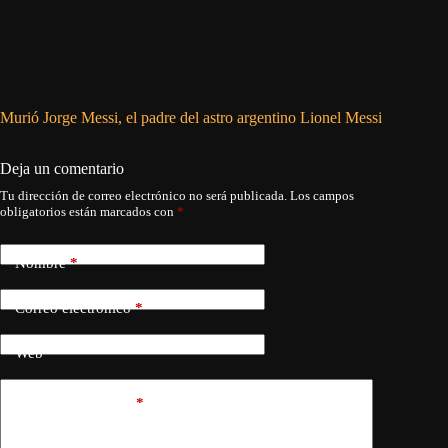
Murió Jorge Messi, el padre del astro argentino Lionel Messi
Simeone:
Deja un comentario
Tu dirección de correo electrónico no será publicada.
Los campos
obligatorios están marcados con
*
Nombre
*
Correo electrónico
*
Web
Añadir comentario
*