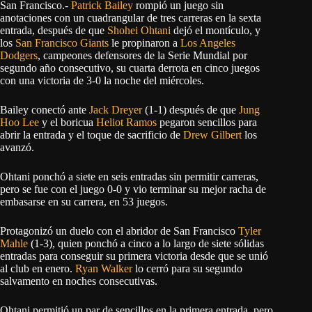
San Francisco.-
Patrick Bailey
rompió un juego sin
anotaciones con un cuadrangular de tres carreras en la sexta
entrada, después de que
Shohei Ohtani
dejó el montículo, y
los
San Francisco Giants
le propinaron a
Los Angeles
Dodgers
, campeones defensores de la Serie Mundial por
segundo año consecutivo, su cuarta derrota en cinco juegos
con una victoria de 3-0 la noche del miércoles.
Bailey conectó ante
Jack Dreyer
(1-1) después de que
Jung
Hoo Lee
y el boricua
Heliot Ramos
pegaron sencillos para
abrir la entrada y el toque de sacrificio de
Drew Gilbert
los
avanzó.
Ohtani ponchó a siete en seis entradas sin permitir carreras,
pero se fue con el juego 0-0 y vio terminar su mejor racha de
embasarse en su carrera, en 53 juegos.
Protagonizó un duelo con el abridor de San Francisco
Tyler
Mahle
(1-3), quien ponchó a cinco a lo largo de siete sólidas
entradas para conseguir su primera victoria desde que se unió
al club en enero.
Ryan Walker
lo cerró para su segundo
salvamento en noches consecutivas.
Ohtani permitió un par de sencillos en la primera entrada, pero