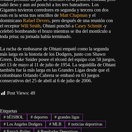
salió ileso y aun así ponchó a los tres bateadores. Los
Gigantes tuvieron corredores en segunda y tercera con dos
outs en la sexta tras sencillos de
Matt Chapman
y el
dominicano
Rafael Devers
, pero después de una reunión con
el receptor
Will Smith
, Ohtani ponchó a
Casey Schmitt
-y
celebró bombeando el brazo mientras se iba del montículo a
toda prisa; su jornada había terminado.
La racha de embasarse de Ohtani empató como la segunda
más larga en la historia de los Dodgers, junto con Shawn
Green. Duke Snider posee el récord del equipo con 58 juegos,
del 13 de mayo al 11 de julio de 1954. La seguidilla de Ohtani
también fue la más larga en las Grandes Ligas desde que el
colombiano Orlando Cabrera se embasó en 63 juegos
consecutivos del 25 de abril al 6 de julio de 2006.
Post Views:
49
Etiquetas
#
bÉISBOL
#
deportes
#
grandes ligas
#
Los Angeles Dodgers
#
MLB
#
noticias deportivas
#
Patrick Bailey
#
Resultados Deportivos