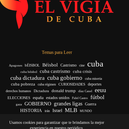
Temas para Leer
cuba
Béisbol
bÉISBOL
Castrismo
cine
Apagones
cuba castrismo
cuba crisis
cuba béisbol
cuba gobierno
cuba dictadura
cuba miseria
cuba pobreza
deportes
cuba régimen
CURIOSIDADES
eeuu
donald trump
Dictadura
derechos humanos
díaz Canel
fútbol
ELECCIONES
españa
estados unidos
Fidel Castro
grandes ligas
GOBIERNO
Guerra
gaza
MLB
HISTORIA
Israel
irán
MUNDO
noticias de cuba
noticias de cuba hoy
real madrid
Usamos cookies para garantizar que te brindamos la mejor
venezuela
Rusia
vida
Trump
régimen cubano
Ucrania
yankees
experiencia en nuestro periódico.