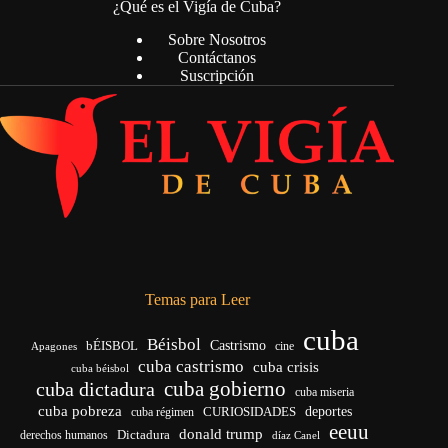
¿Qué es el Vigía de Cuba?
Sobre Nosotros
Contáctanos
Suscripción
Temas para Leer
cuba
Béisbol
bÉISBOL
Castrismo
cine
Apagones
cuba castrismo
cuba crisis
cuba béisbol
cuba gobierno
cuba dictadura
cuba miseria
cuba pobreza
deportes
cuba régimen
CURIOSIDADES
eeuu
donald trump
Dictadura
derechos humanos
díaz Canel