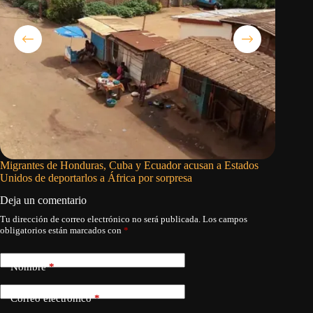
Migrantes de Honduras, Cuba y Ecuador acusan a Estados
Milei vi
Unidos de deportarlos a África por sorpresa
la inves
Deja un comentario
Tu dirección de correo electrónico no será publicada.
Los campos
obligatorios están marcados con
*
Nombre
*
Correo electrónico
*