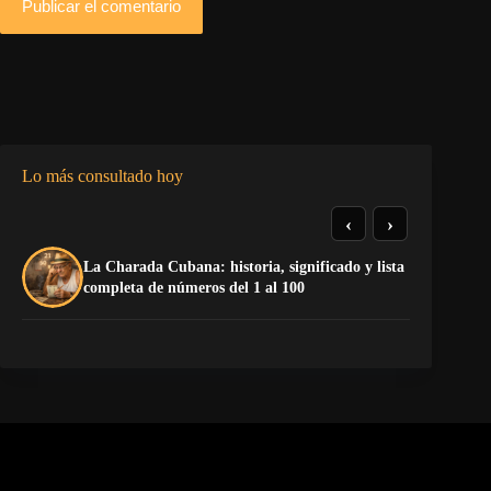
Publicar el comentario
Lo más consultado hoy
‹
›
De
La Charada Cubana: historia, significado y lista
do
completa de números del 1 al 100
Sa