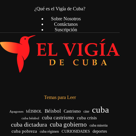
¿Qué es el Vigía de Cuba?
Sobre Nosotros
Contáctanos
Suscripción
Temas para Leer
cuba
Béisbol
bÉISBOL
Castrismo
cine
Apagones
cuba castrismo
cuba crisis
cuba béisbol
cuba gobierno
cuba dictadura
cuba miseria
cuba pobreza
CURIOSIDADES
deportes
cuba régimen