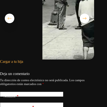
Cargar a tu hija
La flech
Deja un comentario
Tu dirección de correo electrónico no será publicada.
Los campos
obligatorios están marcados con
*
Nombre
*