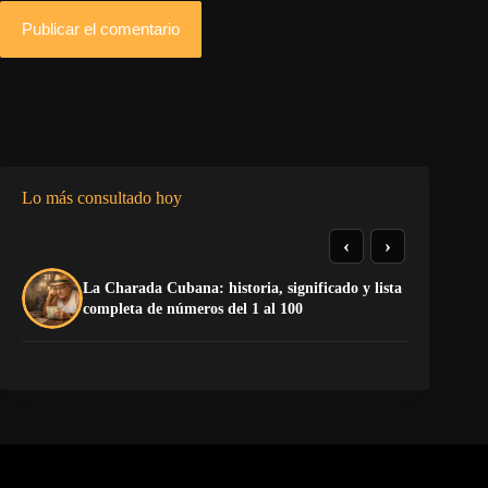
Publicar el comentario
Lo más consultado hoy
‹
›
La Charada Cubana: historia, significado y lista
¡P
completa de números del 1 al 100