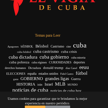
Temas para Leer
cuba
Béisbol
bÉISBOL
Castrismo
cine
Apagones
cuba castrismo
cuba crisis
cuba béisbol
cuba gobierno
cuba dictadura
cuba miseria
cuba pobreza
CURIOSIDADES
deportes
cuba régimen
eeuu
donald trump
Dictadura
derechos humanos
díaz Canel
fútbol
españa
ELECCIONES
estados unidos
Fidel Castro
grandes ligas
GOBIERNO
Guerra
gaza
MLB
HISTORIA
Israel
irán
MUNDO
noticias de cuba
noticias de cuba hoy
venezuela
real madrid
Rusia
Trump
régimen cubano
Ucrania
Usamos cookies para garantizar que te brindamos la mejor
vida
yankees
experiencia en nuestro periódico.
Copyright © 2026 - El Vigía de Cuba