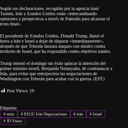
Según sus declaraciones, recogidas por la agencia iraní
Tasnim, Irán y Estados Unidos están «intercambiando
opiniones y perspectivas a través de Pakistán para alcanzar el
texto final».
El presidente de Estados Unidos, Donald Trump, llamó el
lunes a lrán e Israel a dejar de disparar «inmediatamente»,
después de que Teherán lanzara ataques con misiles contra
territorio de Israel, que ha respondido contra objetivos iraníes.
Trump intentó el domingo sin éxito aplacar la intención del
primer ministro israelí, Benjamín Netanyahu, de contraatacar a
Irán, para evitar que entorpeciera las negociaciones de
Washington con Teherán para acabar con la guerra. (EFE)
Post Views:
19
Etiquetas
#
eeuu
#
EEUU Irán Negociaciones
#
irán
#
Israel
#
JD Vnace