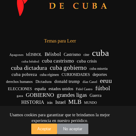
Temas para Leer
cuba
Béisbol
bÉISBOL
Castrismo
cine
Apagones
cuba castrismo
cuba crisis
cuba béisbol
cuba gobierno
cuba dictadura
cuba miseria
cuba pobreza
deportes
cuba régimen
CURIOSIDADES
eeuu
donald trump
Dictadura
derechos humanos
díaz Canel
fútbol
ELECCIONES
españa
estados unidos
Fidel Castro
grandes ligas
GOBIERNO
Guerra
gaza
MLB
HISTORIA
Israel
irán
MUNDO
noticias de cuba
noticias de cuba hoy
real madrid
Usamos cookies para garantizar que te brindamos la mejor
venezuela
Rusia
vida
Trump
régimen cubano
Ucrania
yankees
experiencia en nuestro periódico.
Copyright © 2026 - El Vigía de Cuba
Aceptar
No aceptar
Desarrollo, mantenimiento web y SEO por
Iván Calás
·