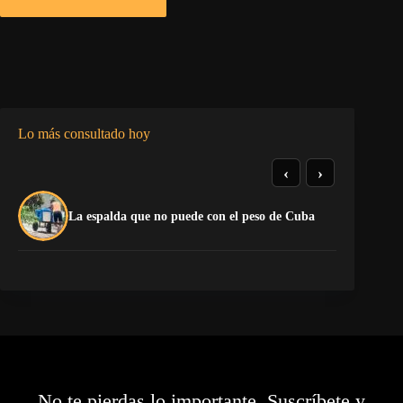
Lo más consultado hoy
‹
›
La
La espalda que no puede con el peso de Cuba
co
No te pierdas lo importante. Suscríbete y