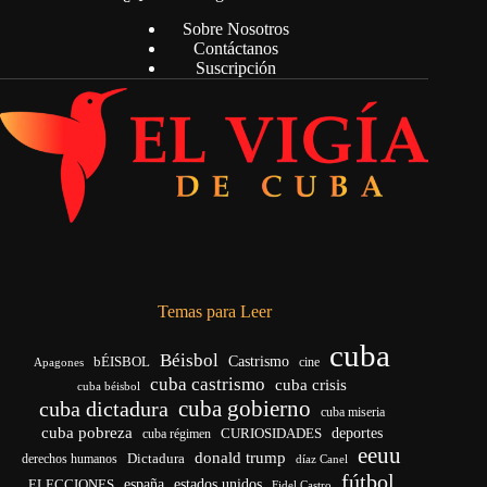
Sobre Nosotros
Contáctanos
Suscripción
Temas para Leer
cuba
Béisbol
bÉISBOL
Castrismo
cine
Apagones
cuba castrismo
cuba crisis
cuba béisbol
cuba gobierno
cuba dictadura
cuba miseria
cuba pobreza
CURIOSIDADES
deportes
cuba régimen
eeuu
donald trump
Dictadura
derechos humanos
díaz Canel
fútbol
españa
ELECCIONES
estados unidos
Fidel Castro