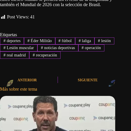
también el Mundial de 2026 con la selección de Brasil.
Post Views:
41
Etiquetas
#
deportes
#
Éder Militão
#
fútbol
#
laliga
#
lesión
#
Lesión muscular
#
noticias deportivas
#
operación
#
real madrid
#
recuperación
ANTERIOR
SIGUIENTE
Más sobre este tema