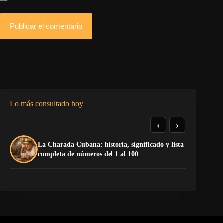
Publicar el comentario
Lo más consultado hoy
‹
›
De
La Charada Cubana: historia, significado y lista
do
completa de números del 1 al 100
Sa