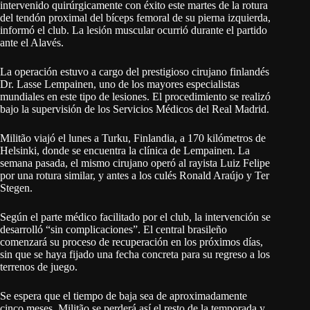
intervenido quirúrgicamente con éxito este martes de la rotura
del tendón proximal del bíceps femoral de su pierna izquierda,
informó el club. La lesión muscular ocurrió durante el partido
ante el Alavés.
La operación estuvo a cargo del prestigioso cirujano finlandés
Dr. Lasse Lempainen, uno de los mayores especialistas
mundiales en este tipo de lesiones. El procedimiento se realizó
bajo la supervisión de los Servicios Médicos del Real Madrid.
Militão viajó el lunes a Turku, Finlandia, a 170 kilómetros de
Helsinki, donde se encuentra la clínica de Lempainen. La
semana pasada, el mismo cirujano operó al rayista Luiz Felipe
por una rotura similar, y antes a los culés Ronald Araújo y Ter
Stegen.
Según el parte médico facilitado por el club, la intervención se
desarrolló “sin complicaciones”. El central brasileño
comenzará su proceso de recuperación en los próximos días,
sin que se haya fijado una fecha concreta para su regreso a los
terrenos de juego.
Se espera que el tiempo de baja sea de aproximadamente
cinco meses. Militão se perderá así el resto de la temporada y