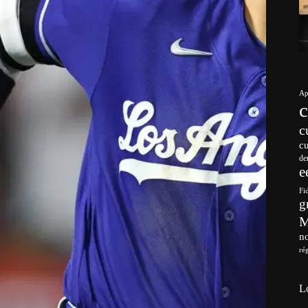
Ap
c
c
de
e
Fi
g
no
ré
L