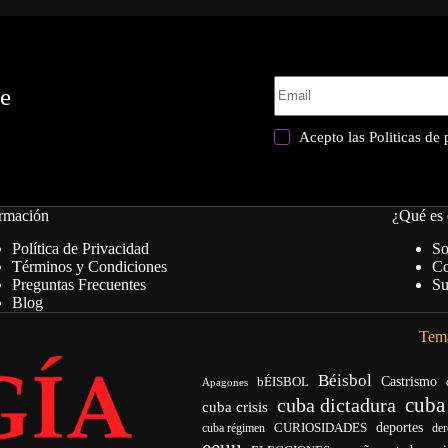
te
Acepto las
Politicas de
rmación
¿Qué es 
Política de Privacidad
So
Términos y Condiciones
Co
Preguntas Frecuentes
Su
Blog
Tema
Béisbol
bÉISBOL
Castrismo
Apagones
cuba
cuba dictadura
cuba crisis
CURIOSIDADES
deportes
cuba régimen
de