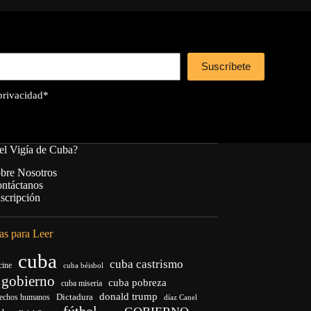
Suscríbete
 privacidad
*
el Vigía de Cuba?
bre Nosotros
ntáctanos
scripción
s para Leer
cuba
cuba castrismo
cine
cuba béisbol
 gobierno
cuba pobreza
cuba miseria
donald trump
Dictadura
rechos humanos
díaz Canel