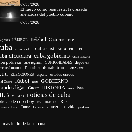
07/08/2026
El fuego como respuesta: la cruzada
silenciosa del pueblo cubano
07/08/2026
Béisbol
bÉISBOL
Castrismo
cine
agones
cuba
cuba castrismo
cuba crisis
cuba béisbol
cuba gobierno
uba dictadura
cuba miseria
uba pobreza
CURIOSIDADES
deportes
cuba régimen
donald trump
Dictadura
rechos humanos
díaz Canel
euu
españa
ELECCIONES
estados unidos
fútbol
GOBIERNO
del Castro
gaza
randes ligas
HISTORIA
Israel
Guerra
irán
noticias de cuba
MLB
MUNDO
ticias de cuba hoy
real madrid
Rusia
venezuela
vida
Trump
gimen cubano
Ucrania
yankees
o más leído de la semana