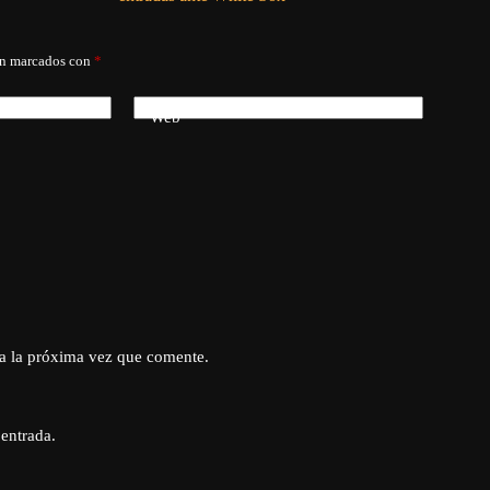
án marcados con
*
Web
a la próxima vez que comente.
 entrada.