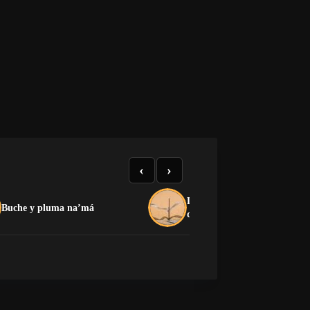
‹
›
La crítica que no devora: el
Buche y pluma na’má
dilema de la oposición cuban