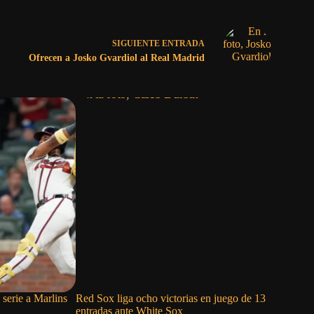
SIGUIENTE
ENTRADA
Ofrecen a Josko Gvardiol al Real Madrid
 serie a Marlins
Red Sox liga ocho victorias en juego de 13
Cristophe
entradas ante White Sox
primero e