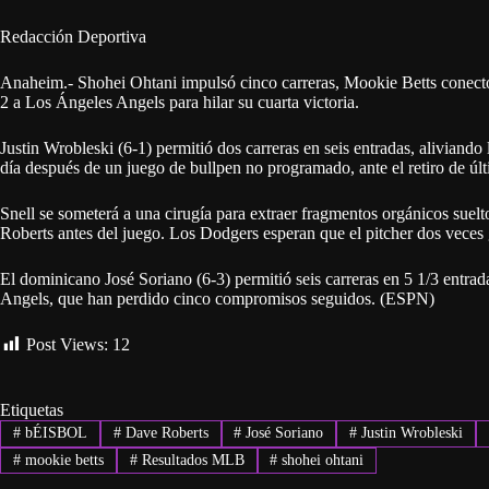
Redacción Deportiva
Anaheim.- Shohei Ohtani impulsó cinco carreras, Mookie Betts conect
2 a Los Ángeles Angels para hilar su cuarta victoria.
Justin Wrobleski (6-1) permitió dos carreras en seis entradas, aliviand
día después de un juego de bullpen no programado, ante el retiro de últ
Snell se someterá a una cirugía para extraer fragmentos orgánicos suel
Roberts antes del juego. Los Dodgers esperan que el pitcher dos vece
El dominicano José Soriano (6-3) permitió seis carreras en 5 1/3 entra
Angels, que han perdido cinco compromisos seguidos. (ESPN)
Post Views:
12
Etiquetas
#
bÉISBOL
#
Dave Roberts
#
José Soriano
#
Justin Wrobleski
#
mookie betts
#
Resultados MLB
#
shohei ohtani