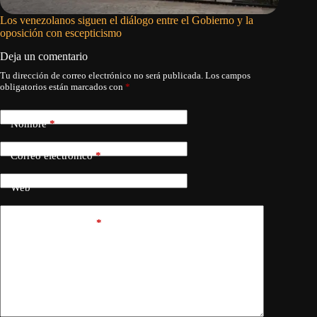
Los venezolanos siguen el diálogo entre el Gobierno y la
El abraz
oposición con escepticismo
Deja un comentario
Tu dirección de correo electrónico no será publicada.
Los campos
obligatorios están marcados con
*
Nombre
*
Correo electrónico
*
Web
Añadir comentario
*