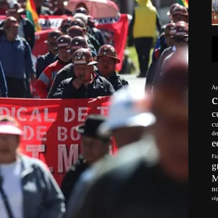
Ap
c
c
de
e
Fi
g
no
ré