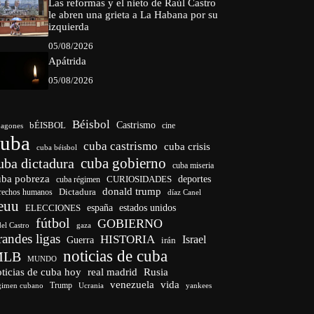
Las reformas y el nieto de Raúl Castro
le abren una grieta a La Habana por su
izquierda
05/08/2026
Apátrida
05/08/2026
Béisbol
bÉISBOL
Castrismo
cine
agones
cuba
cuba castrismo
cuba crisis
cuba béisbol
cuba gobierno
uba dictadura
cuba miseria
uba pobreza
CURIOSIDADES
deportes
cuba régimen
donald trump
Dictadura
rechos humanos
díaz Canel
euu
españa
ELECCIONES
estados unidos
fútbol
GOBIERNO
del Castro
gaza
randes ligas
HISTORIA
Israel
Guerra
irán
noticias de cuba
MLB
MUNDO
ticias de cuba hoy
real madrid
Rusia
venezuela
vida
Trump
gimen cubano
Ucrania
yankees