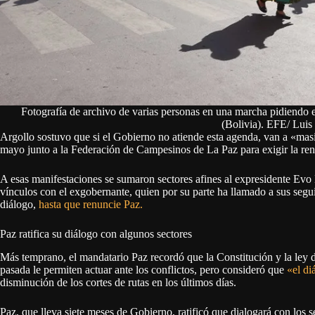
Fotografía de archivo de varias personas en una marcha pidiendo e
(Bolivia). EFE/ Luis
Argollo sostuvo que si el Gobierno no atiende esta agenda, van a «masif
mayo junto a la Federación de Campesinos de La Paz para exigir la ren
A esas manifestaciones se sumaron sectores afines al expresidente Evo
vínculos con el exgobernante, quien por su parte ha llamado a sus segui
diálogo,
hasta que renuncie Paz.
Paz ratifica su diálogo con algunos sectores
Más temprano, el mandatario Paz recordó que la Constitución y la ley 
pasada le permiten actuar ante los conflictos, pero consideró que
«el di
disminución de los cortes de rutas en los últimos días.
Paz, que lleva siete meses de Gobierno, ratificó que dialogará con los s