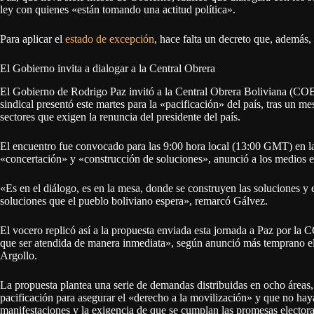
ley con quienes «están tomando una actitud política».
Para aplicar el
estado de excepción
, hace falta un decreto que, además,
El Gobierno invita a dialogar a la Central Obrera
El Gobierno de Rodrigo Paz invitó a la Central Obrera Boliviana (COB)
sindical presentó este martes para la «pacificación» del país, tras un m
sectores que exigen la renuncia del presidente del país.
El encuentro fue convocado para las 9:00 hora local (13:00 GMT) en la
«concertación» y «construcción de soluciones», anunció a los medios e
«Es en el diálogo, es en la mesa, donde se construyen las soluciones y
soluciones que el pueblo boliviano espera», remarcó Gálvez.
El vocero replicó así a la propuesta enviada esta jornada a Paz por la 
que ser atendida de manera inmediata», según anunció más temprano el 
Argollo.
La propuesta plantea una serie de demandas distribuidas en ocho áreas,
pacificación para asegurar el «derecho a la movilización» y que no hay
manifestaciones y la exigencia de que se cumplan las promesas elector