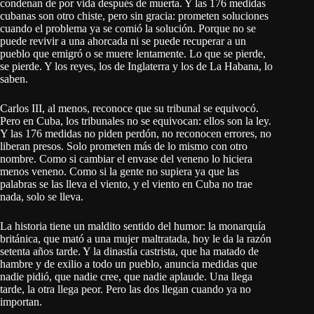
condenan de por vida después de muerta. Y las 176 medidas
cubanas son otro chiste, pero sin gracia: prometen soluciones
cuando el problema ya se comió la solución. Porque no se
puede revivir a una ahorcada ni se puede recuperar a un
pueblo que emigró o se muere lentamente. Lo que se pierde,
se pierde. Y los reyes, los de Inglaterra y los de La Habana, lo
saben.
Carlos III, al menos, reconoce que su tribunal se equivocó.
Pero en Cuba, los tribunales no se equivocan: ellos son la ley.
Y las 176 medidas no piden perdón, no reconocen errores, no
liberan presos. Solo prometen más de lo mismo con otro
nombre. Como si cambiar el envase del veneno lo hiciera
menos veneno. Como si la gente no supiera ya que las
palabras se las lleva el viento, y el viento en Cuba no trae
nada, solo se lleva.
La historia tiene un maldito sentido del humor: la monarquía
británica, que mató a una mujer maltratada, hoy le da la razón
setenta años tarde. Y la dinastía castrista, que ha matado de
hambre y de exilio a todo un pueblo, anuncia medidas que
nadie pidió, que nadie cree, que nadie aplaude. Una llega
tarde, la otra llega peor. Pero las dos llegan cuando ya no
importan.