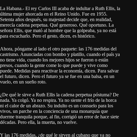
La Habana.- El rey Carlos III acaba de indultar a Ruth Ellis, la
última mujer ahorcada en el Reino Unido. Fue en 1955.
Setenta años después, su majestad decide que, en realidad,
merecía cadena perpetua. Qué generoso. Qué oportuno. La
señora Ellis, que mató al hombre que la golpeaba, ya no está
para escucharlo. Pero el gesto, dicen, es histórico.
Ahora, póngame al lado el otro paquete: las 176 medidas del
castrismo. Anunciadas con bombo y platillo, cuando el país ya
no tiene vida, cuando los mejores hijos se fueron o están
presos, cuando la gente come lo que puede y vive como
puede. Medidas para reactivar la economía, dicen. Para salvar
el futuro, dicen. Pero el futuro ya se fue en una balsa, en un
vuelo, en un sueño roto.
¿De qué le sirve a Ruth Ellis la cadena perpetua póstuma? De
nada. Ya colgó. Ya no respira. Ya no siente el frío de la horca
ni el calor de un abrazo. Su indulto es un consuelo para los
vivos, un parche en la conciencia de una monarquía que
duerme tranquila porque, al fin, corrigió un error de hace siete
décadas. Pero ella, la muerta, no vuelve.
Y las 176 medidas, ¿de qué le sirven al cubano que ya no