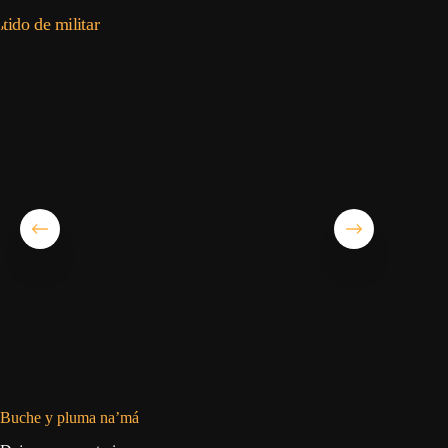
Buche y pluma na’má
Cargar a