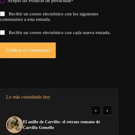
Acepto las
Politicas de privacidad
*
Recibir un correo electrónico con los siguientes
comentarios a esta entrada.
Recibir un correo electrónico con cada nueva entrada.
Publicar el comentario
Lo más consultado hoy
‹
›
El anillo de Carvilio: el retrato romano de
So
Carvilio Gemello