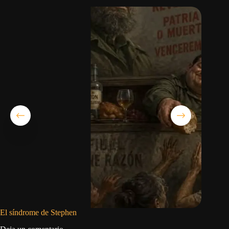
El síndrome de Stephen
El rey d