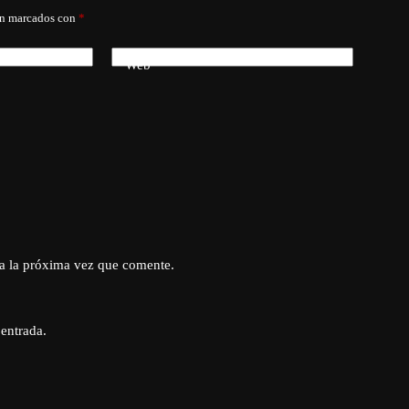
án marcados con
*
Web
a la próxima vez que comente.
 entrada.