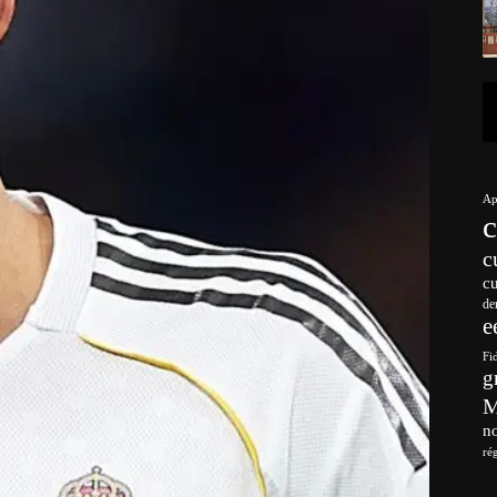
Ap
c
c
de
e
Fi
g
no
ré