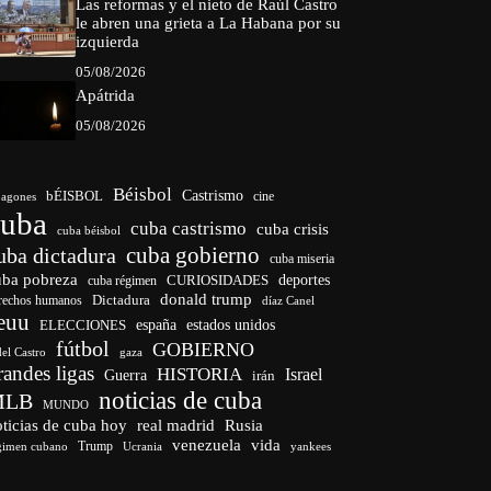
Las reformas y el nieto de Raúl Castro
le abren una grieta a La Habana por su
izquierda
05/08/2026
Apátrida
05/08/2026
Béisbol
bÉISBOL
Castrismo
cine
agones
cuba
cuba castrismo
cuba crisis
cuba béisbol
cuba gobierno
uba dictadura
cuba miseria
uba pobreza
CURIOSIDADES
deportes
cuba régimen
donald trump
Dictadura
rechos humanos
díaz Canel
euu
españa
ELECCIONES
estados unidos
fútbol
GOBIERNO
del Castro
gaza
randes ligas
HISTORIA
Israel
Guerra
irán
noticias de cuba
MLB
MUNDO
ticias de cuba hoy
real madrid
Rusia
venezuela
vida
Trump
gimen cubano
Ucrania
yankees