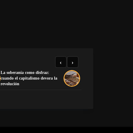
‹
›
La soberanía como disfraz:
cuando el capitalismo devora la
La mano que no encendió
revolución