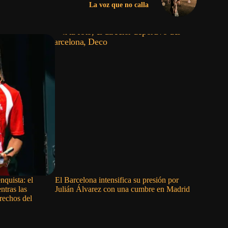
La voz que no calla
quista: el
El Barcelona intensifica su presión por
Joan Mart
ntras las
Julián Álvarez con una cumbre en Madrid
que renac
erechos del