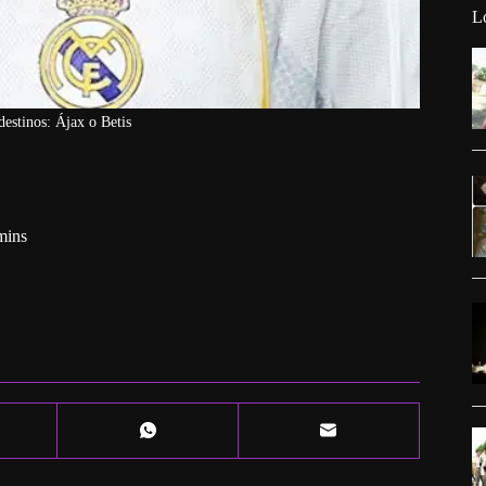
L
destinos: Ájax o Betis
mins