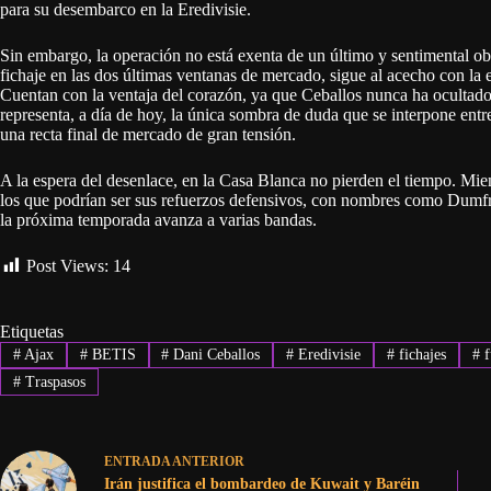
para su desembarco en la Eredivisie.
Sin embargo, la operación no está exenta de un último y sentimental obs
fichaje en las dos últimas ventanas de mercado, sigue al acecho con la 
Cuentan con la ventaja del corazón, ya que Ceballos nunca ha ocultado 
representa, a día de hoy, la única sombra de duda que se interpone entre
una recta final de mercado de gran tensión.
A la espera del desenlace, en la Casa Blanca no pierden el tiempo. Mient
los que podrían ser sus refuerzos defensivos, con nombres como Dumfri
la próxima temporada avanza a varias bandas.
Post Views:
14
Etiquetas
#
Ajax
#
BETIS
#
Dani Ceballos
#
Eredivisie
#
fichajes
#
f
#
Traspasos
ENTRADA
ANTERIOR
Irán justifica el bombardeo de Kuwait y Baréin