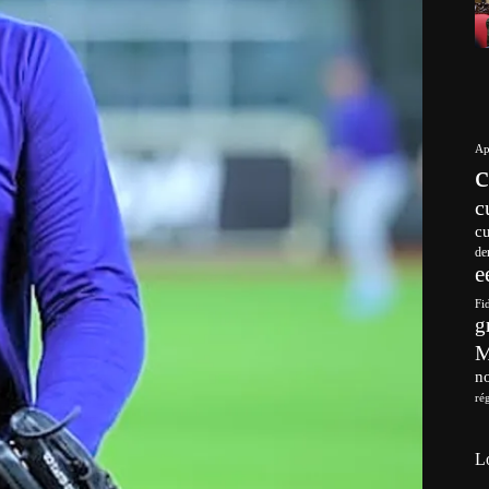
Ap
c
c
de
e
Fi
g
no
ré
L