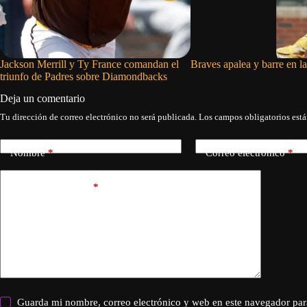
Jackson Merrill y Ty France comandan el
Braves apalea y barre en la
triunfo de Padres sobre Diamondbacks
Deja un comentario
Tu dirección de correo electrónico no será publicada.
Los campos obligatorios est
Nombre
*
Correo electrónico
*
Añadir comentario
*
Guarda mi nombre, correo electrónico y web en este navegador par