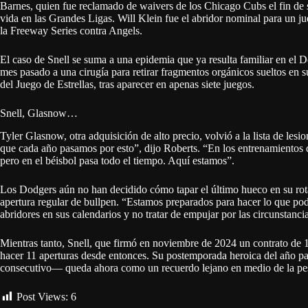
Barnes, quien fue reclamado de waivers de los Chicago Cubs el fin de 
vida en las Grandes Ligas. Will Klein fue el abridor nominal para un ju
la Freeway Series contra Angels.
El caso de Snell se suma a una epidemia que ya resulta familiar en el
mes pasado a una cirugía para retirar fragmentos orgánicos sueltos en 
del Juego de Estrellas, tras aparecer en apenas siete juegos.
Snell, Glasnow…
Tyler Glasnow, otra adquisición de alto precio, volvió a la lista de le
que cada año pasamos por esto”, dijo Roberts. “En los entrenamientos 
pero en el béisbol pasa todo el tiempo. Aquí estamos”.
Los Dodgers aún no han decidido cómo tapar el último hueco en su rot
apertura regular de bullpen. “Estamos preparados para hacer lo que po
abridores en sus calendarios y no tratar de empujar por las circunstanci
Mientras tanto, Snell, que firmó en noviembre de 2024 un contrato de 
hacer 11 aperturas desde entonces. Su postemporada heroica del año pa
consecutivo— queda ahora como un recuerdo lejano en medio de la pes
Post Views:
6