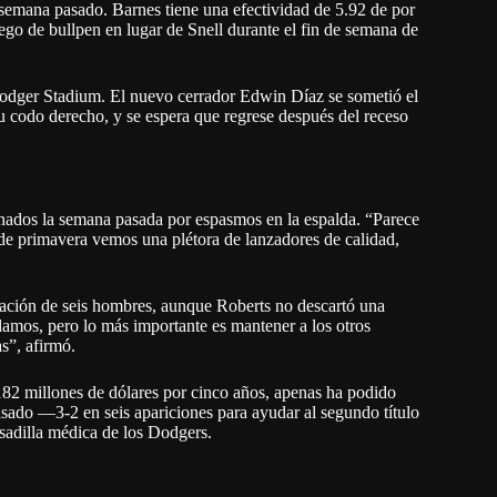
semana pasado. Barnes tiene una efectividad de 5.92 de por
ego de bullpen en lugar de Snell durante el fin de semana de
 Dodger Stadium. El nuevo cerrador Edwin Díaz se sometió el
su codo derecho, y se espera que regrese después del receso
sionados la semana pasada por espasmos en la espalda. “Parece
de primavera vemos una plétora de lanzadores de calidad,
ación de seis hombres, aunque Roberts no descartó una
damos, pero lo más importante es mantener a los otros
as”, afirmó.
182 millones de dólares por cinco años, apenas ha podido
sado —3-2 en seis apariciones para ayudar al segundo título
adilla médica de los Dodgers.