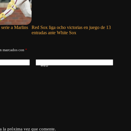
 serie a Marlins
Red Sox liga ocho victorias en juego de 13
Cristophe
entradas ante White Sox
primero e
án marcados con
*
Web
a la próxima vez que comente.