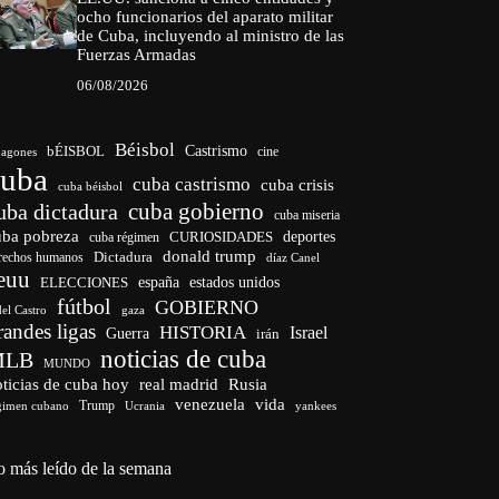
ocho funcionarios del aparato militar
de Cuba, incluyendo al ministro de las
Fuerzas Armadas
06/08/2026
Béisbol
bÉISBOL
Castrismo
cine
agones
cuba
cuba castrismo
cuba crisis
cuba béisbol
cuba gobierno
uba dictadura
cuba miseria
uba pobreza
CURIOSIDADES
deportes
cuba régimen
donald trump
Dictadura
rechos humanos
díaz Canel
euu
españa
ELECCIONES
estados unidos
fútbol
GOBIERNO
del Castro
gaza
randes ligas
HISTORIA
Israel
Guerra
irán
noticias de cuba
MLB
MUNDO
ticias de cuba hoy
real madrid
Rusia
venezuela
vida
Trump
gimen cubano
Ucrania
yankees
o más leído de la semana