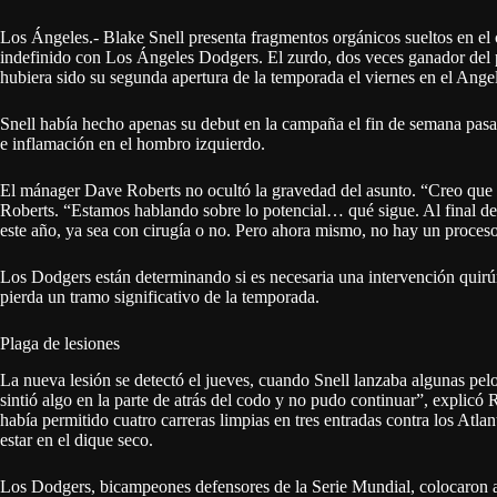
Los Ángeles.- Blake Snell presenta fragmentos orgánicos sueltos en el 
indefinido con Los Ángeles Dodgers. El zurdo, dos veces ganador del 
hubiera sido su segunda apertura de la temporada el viernes en el Ang
Snell había hecho apenas su debut en la campaña el fin de semana pasad
e inflamación en el hombro izquierdo.
El mánager Dave Roberts no ocultó la gravedad del asunto. “Creo que a
Roberts. “Estamos hablando sobre lo potencial… qué sigue. Al final de
este año, ya sea con cirugía o no. Pero ahora mismo, no hay un proceso
Los Dodgers están determinando si es necesaria una intervención quirú
pierda un tramo significativo de la temporada.
Plaga de lesiones
La nueva lesión se detectó el jueves, cuando Snell lanzaba algunas pelo
sintió algo en la parte de atrás del codo y no pudo continuar”, explicó 
había permitido cuatro carreras limpias en tres entradas contra los Atla
estar en el dique seco.
Los Dodgers, bicampeones defensores de la Serie Mundial, colocaron a 