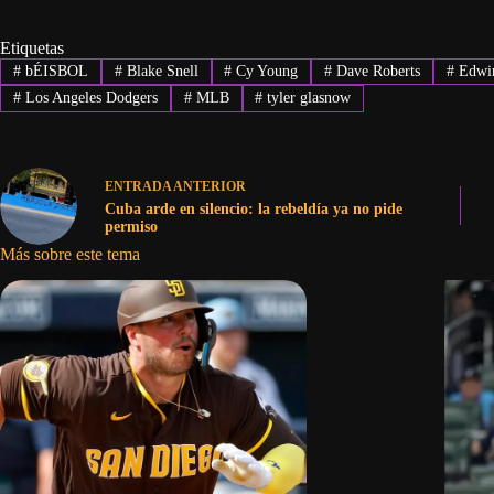
Etiquetas
#
bÉISBOL
#
Blake Snell
#
Cy Young
#
Dave Roberts
#
Edwin
#
Los Angeles Dodgers
#
MLB
#
tyler glasnow
ENTRADA
ANTERIOR
Cuba arde en silencio: la rebeldía ya no pide
permiso
Más sobre este tema