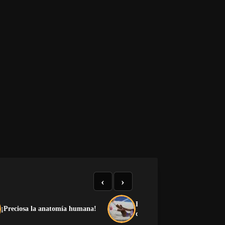
‹
›
El medallero que el castrismo
¡Preciosa la anatomía humana!
quiere esconder