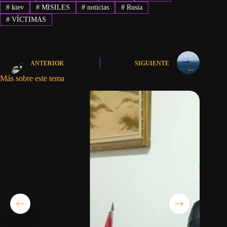
#
kiev
#
MISILES
#
noticias
#
Rusia
#
VÍCTIMAS
ANTERIOR
SIGUIENTE
Más sobre este tema