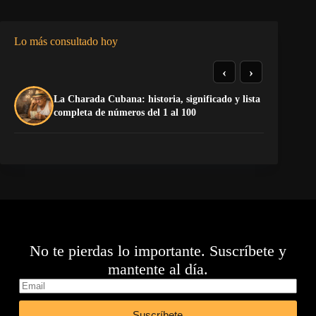
Lo más consultado hoy
‹
›
La Charada Cubana: historia, significado y lista
El
completa de números del 1 al 100
de
No te pierdas lo importante. Suscríbete y
mantente al día.
Suscríbete