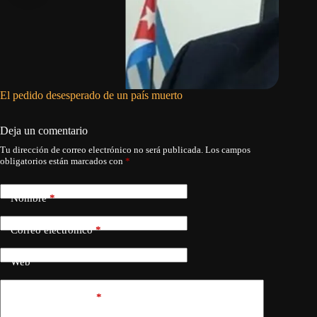
El pedido desesperado de un país muerto
Siete mu
abuelos 
Deja un comentario
Tu dirección de correo electrónico no será publicada.
Los campos
obligatorios están marcados con
*
Nombre
*
Correo electrónico
*
Web
Añadir comentario
*