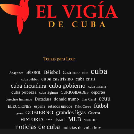
Temas para Leer
cuba
Béisbol
bÉISBOL
Castrismo
cine
Apagones
cuba castrismo
cuba crisis
cuba béisbol
cuba gobierno
cuba dictadura
cuba miseria
cuba pobreza
CURIOSIDADES
deportes
cuba régimen
eeuu
donald trump
Dictadura
derechos humanos
díaz Canel
fútbol
españa
ELECCIONES
estados unidos
Fidel Castro
grandes ligas
GOBIERNO
Guerra
gaza
MLB
HISTORIA
Israel
irán
MUNDO
noticias de cuba
noticias de cuba hoy
venezuela
real madrid
Rusia
Trump
régimen cubano
Ucrania