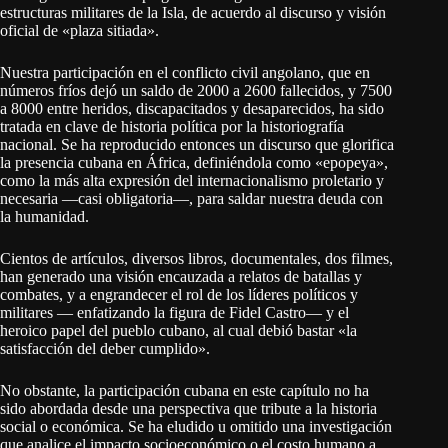
estructuras militares de la Isla, de acuerdo al discurso y visión
oficial de «plaza sitiada».
Nuestra participación en el conflicto civil angolano, que en
números fríos dejó un saldo de 2000 a 2600 fallecidos, y 7500
a 8000 entre heridos, discapacitados y desaparecidos, ha sido
tratada en clave de historia política por la historiografía
nacional. Se ha reproducido entonces un discurso que glorifica
la presencia cubana en África, definiéndola como «epopeya»,
como la más alta expresión del internacionalismo proletario y
necesaria ―casi obligatoria―, para saldar nuestra deuda con
la humanidad.
Cientos de artículos, diversos libros, documentales, dos filmes,
han generado una visión encauzada a relatos de batallas y
combates, y a engrandecer el rol de los líderes políticos y
militares ― enfatizando la figura de Fidel Castro― y el
heroico papel del pueblo cubano, al cual debió bastar «la
satisfacción del deber cumplido».
No obstante, la participación cubana en este capítulo no ha
sido abordada desde una perspectiva que tribute a la historia
social o económica. Se ha eludido u omitido una investigación
que analice el impacto socioeconómico o el costo humano a