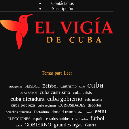
Contáctanos
Suscripción
Temas para Leer
cuba
Béisbol
bÉISBOL
Castrismo
cine
Apagones
cuba castrismo
cuba crisis
cuba béisbol
cuba gobierno
cuba dictadura
cuba miseria
cuba pobreza
deportes
cuba régimen
CURIOSIDADES
eeuu
donald trump
Dictadura
derechos humanos
díaz Canel
fútbol
ELECCIONES
españa
estados unidos
Fidel Castro
grandes ligas
GOBIERNO
Guerra
gaza