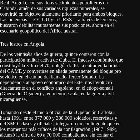
Real. Angola, con sus ricos yacimientos petrolíferos en
Cabinda, amén de sus variadas riquezas minerales, se
convirtió en objetivo altamente prioritario para ambos bloques.
Las potencias ―EE. UU y la URSS― a través de terceros,
buscaron debilitar mutuamente sus posiciones, ahora en el
escenario geopolítico del África austral.
Tres lustros en Angola
De los veintiséis años de guerra, quince contaron con la
participación militar activa de Cuba. El fracaso económico que
constituyó la zafra del 70, obligó a la Isla a entrar en la órbita
del CAME y convertirse en aliada permanente del bloque pro
soviético en el campo del llamado Tercer Mundo. La
dependencia al apoyo económico del Este, nos involucró
directamente en el conflicto angolano, en el etíope-somalí
(Guerra del Ogaden) y, en menor escala, en la guerra civil
nicaragüense.
Tomando desde el inicio oficial de la «Operación Carlota»
hasta 1991, entre 377 000 y 380 000 soldados, reservistas y
del SMO, clases y oficiales, integraron un contingente que en
los momentos más críticos de la conflagración (1987-1989),
alcanzó la cifra de 60 a 70 000 combatientes, sin contar el