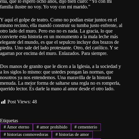
ella, que lo esperó ocho años, dijo bien claro: “Yo con mi
familia ilustre no voy. Yo voy con mi marido.”
Y aquí el golpe de teatro. Como no podían estar juntos en el
mismo recinto, ella mandó construir su tumba justo enfrente, al
otro lado del muro. Pero eso no es nada. La gracia, lo que
convierte esta historia en un monumento a la mala leche más
elegante del mundo, es que el sepulcro incluye dos brazos de
piedra. Uno sale del lado protestante. Otro, del católico. Y se
agarran por encima del muro. Enlazados. Para siempre.
Dos manos de granito que le dicen a la Iglesia, a la sociedad y
a los siglos lo mismo: que ustedes pongan las normas, que
nosotros ya nos entendemos. Una maravilla de la historia
menuda. La mejor forma de saltarse una regla no es romperla,
querido lector. Es darle la mano al amor desde el otro lado.
Post Views:
48
Etiquetas
#
Amor eterno
#
amor prohibido
#
cementerio
#
historias conmovedoras
#
historias de amor