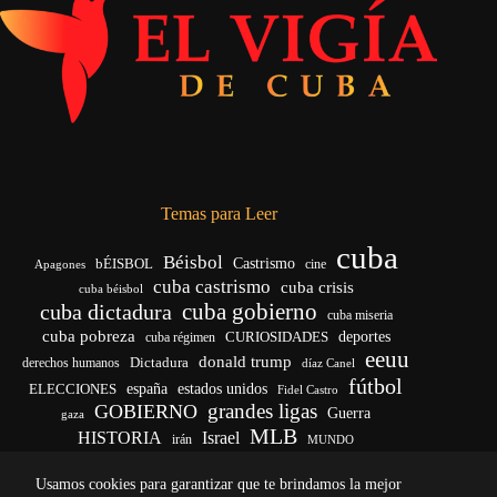
Temas para Leer
cuba
Béisbol
bÉISBOL
Castrismo
cine
Apagones
cuba castrismo
cuba crisis
cuba béisbol
cuba gobierno
cuba dictadura
cuba miseria
cuba pobreza
deportes
cuba régimen
CURIOSIDADES
eeuu
donald trump
Dictadura
derechos humanos
díaz Canel
fútbol
ELECCIONES
españa
estados unidos
Fidel Castro
grandes ligas
GOBIERNO
Guerra
gaza
MLB
HISTORIA
Israel
irán
MUNDO
noticias de cuba
noticias de cuba hoy
real madrid
Usamos cookies para garantizar que te brindamos la mejor
venezuela
Rusia
vida
Trump
régimen cubano
Ucrania
yankees