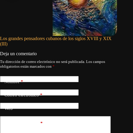
Los grandes pensadores cubanos de los siglos XVIII y XIX
La mujer
(III)
Deja un comentario
Tu dirección de correo electrónico no será publicada.
Los campos
obligatorios están marcados con
*
Nombre
*
Correo electrónico
*
Web
Añadir comentario
*