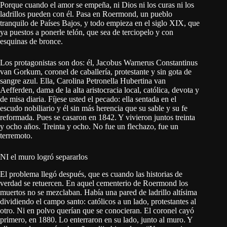
Porque cuando el amor se empeña, ni Dios ni los curas ni los
ladrillos pueden con él. Pasa en Roermond, un pueblo
tranquilo de Países Bajos, y todo empieza en el siglo XIX, que
ya puestos a ponerle telón, que sea de terciopelo y con
esquinas de bronce.
Los protagonistas son dos: él, Jacobus Warnerus Constantinus
van Gorkum, coronel de caballería, protestante y sin gota de
sangre azul. Ella, Carolina Petronella Hubertina van
Aefferden, dama de la alta aristocracia local, católica, devota y
de misa diaria. Fíjese usted el pecado: ella sentada en el
escudo nobiliario y él sin más herencia que su sable y su fe
reformada. Pues se casaron en 1842. Y vivieron juntos treinta
y ocho años. Treinta y ocho. No fue un flechazo, fue un
terremoto.
NI el muro logró separarlos
El problema llegó después, que es cuando las historias de
verdad se retuercen. En aquel cementerio de Roermond los
muertos no se mezclaban. Había una pared de ladrillo altísima
dividiendo el campo santo: católicos a un lado, protestantes al
otro. Ni en polvo querían que se conocieran. El coronel cayó
primero, en 1880. Lo enterraron en su lado, junto al muro. Y