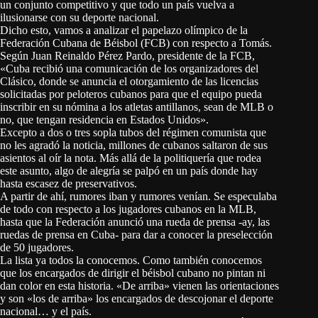
un conjunto competitivo y que todo un país vuelva a
ilusionarse con su deporte nacional.
Dicho esto, vamos a analizar el papelazo olímpico de la
Federación Cubana de Béisbol (FCB) con respecto a Tomás.
Según Juan Reinaldo Pérez Pardo, presidente de la FCB,
«Cuba recibió una comunicación de los organizadores del
Clásico, donde se anuncia el otorgamiento de las licencias
solicitadas por peloteros cubanos para que el equipo pueda
inscribir en su nómina a los atletas antillanos, sean de MLB o
no, que tengan residencia en Estados Unidos».
Excepto a dos o tres sopla tubos del régimen comunista que
no les agradó la noticia, millones de cubanos saltaron de sus
asientos al oír la nota. Más allá de la politiquería que rodea
este asunto, algo de alegría se palpó en un país donde hay
hasta escasez de preservativos.
A partir de ahí, rumores iban y rumores venían. Se especulaba
de todo con respecto a los jugadores cubanos en la MLB,
hasta que la Federación anunció una rueda de prensa -ay, las
ruedas de prensa en Cuba- para dar a conocer la preselección
de 50 jugadores.
La lista ya todos la conocemos. Como también conocemos
que los encargados de dirigir el béisbol cubano no pintan ni
dan color en esta historia. «De arriba» vienen las orientaciones
y son «los de arriba» los encargados de descojonar el deporte
nacional… y el país.