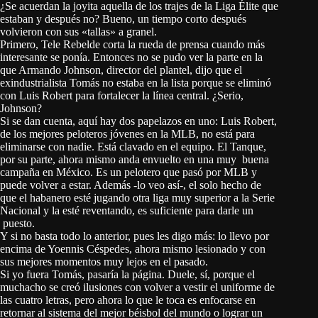
¿Se acuerdan la joyita aquella de los trajes de la Liga Élite que
estaban y después no? Bueno, un tiempo corto después
volvieron con sus «tallas» a granel.
Primero, Tele Rebelde corta la rueda de prensa cuando más
interesante se ponía. Entonces no se pudo ver la parte en la
que Armando Johnson, director del plantel, dijo que el
exindustrialista Tomás no estaba en la lista porque se eliminó
con Luis Robert para fortalecer la línea central. ¿Serio,
Johnson?
Si se dan cuenta, aquí hay dos papelazos en uno: Luis Robert,
de los mejores peloteros jóvenes en la MLB, no está para
eliminarse con nadie. Está clavado en el equipo. El Tanque,
por su parte, ahora mismo anda envuelto en una muy buena
campaña en México. Es un pelotero que pasó por MLB y
puede volver a estar. Además -lo veo así-, el solo hecho de
que el habanero esté jugando otra liga muy superior a la Serie
Nacional y la esté reventando, es suficiente para darle un
puesto.
Y si no basta todo lo anterior, pues les digo más: lo llevo por
encima de Yoennis Céspedes, ahora mismo lesionado y con
sus mejores momentos muy lejos en el pasado.
Si yo fuera Tomás, pasaría la página. Duele, sí, porque el
muchacho se creó ilusiones con volver a vestir el uniforme de
las cuatro letras, pero ahora lo que le toca es enfocarse en
retornar al sistema del mejor béisbol del mundo o lograr un