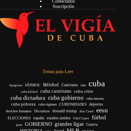
Contáctanos
Suscripción
Temas para Leer
cuba
Béisbol
bÉISBOL
Castrismo
cine
Apagones
cuba castrismo
cuba crisis
cuba béisbol
cuba gobierno
cuba dictadura
cuba miseria
cuba pobreza
CURIOSIDADES
deportes
cuba régimen
eeuu
donald trump
Dictadura
derechos humanos
díaz Canel
fútbol
españa
ELECCIONES
estados unidos
Fidel Castro
grandes ligas
GOBIERNO
Guerra
gaza
MLB
HISTORIA
Israel