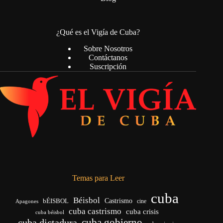
¿Qué es el Vigía de Cuba?
Sobre Nosotros
Contáctanos
Suscripción
Temas para Leer
cuba
Béisbol
bÉISBOL
Castrismo
cine
Apagones
cuba castrismo
cuba crisis
cuba béisbol
cuba gobierno
cuba dictadura